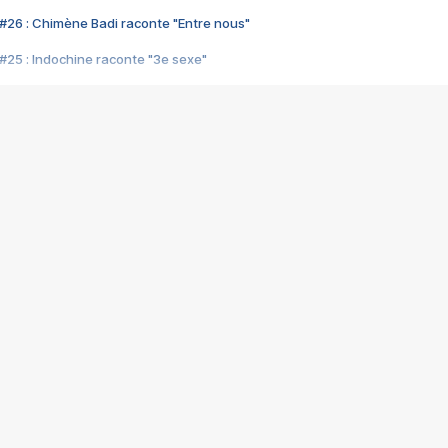
#26 : Chimène Badi raconte "Entre nous"
#25 : Indochine raconte "3e sexe"
#24 : Zaho raconte "C'est chelou"
#23 : Patrick Bruel raconte "Au café des délices"
#22 : Kyo raconte "Le chemin"
#21 : Nolwenn Leroy raconte "Cassé"
#20 : Patrick Hernandez raconte "Born to be alive"
#19 : Lorie raconte "Près de moi"
#18 : Michael Jones raconte "A nos actes manqués" (avec Jean-Jacque
#17 : Khaled raconte "Aïcha"
#16 : Corneille raconte "Parce qu'on vient de loin"
#15 : Indochine raconte "L'aventurier"