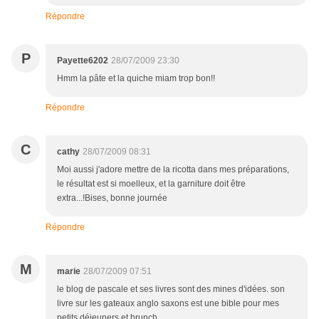
Répondre
P
Payette6202
28/07/2009 23:30
Hmm la pâte et la quiche miam trop bon!!
Répondre
C
cathy
28/07/2009 08:31
Moi aussi j'adore mettre de la ricotta dans mes préparations,
le résultat est si moelleux, et la garniture doit être
extra...!Bises, bonne journée
Répondre
M
marie
28/07/2009 07:51
le blog de pascale et ses livres sont des mines d'idées. son
livre sur les gateaux anglo saxons est une bible pour mes
petits déjeuners et brunch.