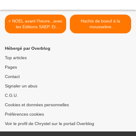
< NOEL avant l'heure...avec
Hachis de boeuf à la
les Editions SAEP. Et
mousseline
biscuits à la carottes
d'aubergines/poivrons et
purée potimarron >
Hébergé par Overblog
Top articles
Pages
Contact
Signaler un abus
C.G.U.
Cookies et données personnelles
Préférences cookies
Voir le profil de Chrystel sur le portail Overblog