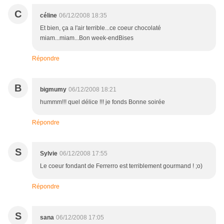
C
céline
06/12/2008 18:35
Et bien, ça a l'air terrible...ce coeur chocolaté
miam...miam...Bon week-endBises
Répondre
B
bigmumy
06/12/2008 18:21
hummm!!! quel délice !!! je fonds Bonne soirée
Répondre
S
Sylvie
06/12/2008 17:55
Le coeur fondant de Ferrerro est terriblement gourmand ! ;o)
Répondre
S
sana
06/12/2008 17:05