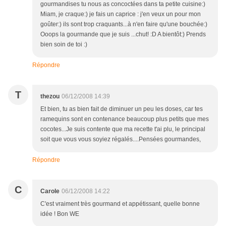
gourmandises tu nous as concoctées dans ta petite cuisine:)
Miam, je craque:) je fais un caprice : j'en veux un pour mon
goûter:) ils sont trop craquants...à n'en faire qu'une bouchée:)
Ooops la gourmande que je suis ...chut! :D A bientôt:) Prends
bien soin de toi :)
Répondre
T
thezou
06/12/2008 14:39
Et bien, tu as bien fait de diminuer un peu les doses, car tes
ramequins sont en contenance beaucoup plus petits que mes
cocotes...Je suis contente que ma recette t'ai plu, le principal
soit que vous vous soyiez régalés....Pensées gourmandes,
Répondre
C
Carole
06/12/2008 14:22
C'est vraiment très gourmand et appétissant, quelle bonne
idée ! Bon WE