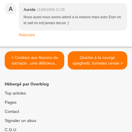
A
Aurelie
11/08/2008 21:36
Nous aussi nous avons adoré a la maison mais avec Eryn on
le sait on est jamais decue :)
Répondre
< Cookies aux flocons de
Quiche à la courge
sarrazin...une délicieuse
spaghetti, tomates cerise >
découverte
Hébergé par Overblog
Top articles
Pages
Contact
Signaler un abus
C.G.U.