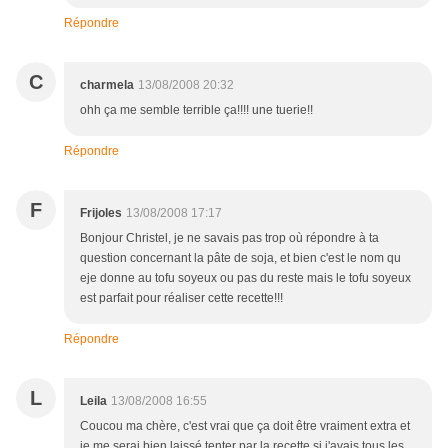
Répondre
C
charmela
13/08/2008 20:32
ohh ça me semble terrible ça!!!! une tuerie!!
Répondre
F
Frijoles
13/08/2008 17:17
Bonjour Christel, je ne savais pas trop où répondre à ta
question concernant la pâte de soja, et bien c'est le nom qu
eje donne au tofu soyeux ou pas du reste mais le tofu soyeux
est parfait pour réaliser cette recette!!!
Répondre
L
Leila
13/08/2008 16:55
Coucou ma chère, c'est vrai que ça doit être vraiment extra et
je me serai bien laissé tenter par la recette si j'avais tous les