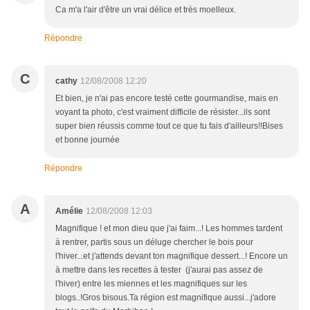
Ca m'a l'air d'être un vrai délice et très moelleux.
Répondre
C
cathy
12/08/2008 12:20
Et bien, je n'ai pas encore testé cette gourmandise, mais en
voyant ta photo, c'est vraiment difficile de résister...ils sont
super bien réussis comme tout ce que tu fais d'ailleurs!!Bises
et bonne journée
Répondre
A
Amélie
12/08/2008 12:03
Magnifique ! et mon dieu que j'ai faim...! Les hommes tardent
à rentrer, partis sous un déluge chercher le bois pour
l'hiver...et j'attends devant ton magnifique dessert...! Encore un
à mettre dans les recettes à tester (j'aurai pas assez de
l'hiver) entre les miennes et les magnifiques sur les
blogs..!Gros bisous.Ta région est magnifique aussi...j'adore