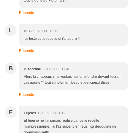
tout le golfe du Morbihan !
Répondre
L
lili
12/08/2008 11:54
j'ai testé cette recette et j'ai adoré !!
Répondre
B
Biscottine
12/08/2008 11:40
Alors là chapeau, si tu voulais me faire fondre devant l'écran
t'as gagné^^ tout simplement beau et délicieux! Bises!
Répondre
F
Frijoles
12/08/2008 11:12
Et bien je ne l'ai jamais réalisé car cette recette
m'impressionne. Tu l'as super bien réusi, ça dégouline de
gourmandise!!!!