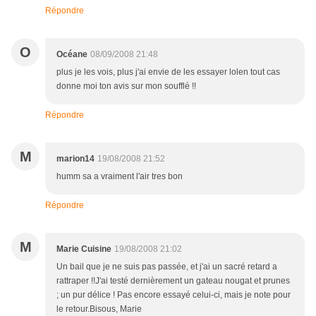
Répondre
O
Océane
08/09/2008 21:48
plus je les vois, plus j'ai envie de les essayer lolen tout cas
donne moi ton avis sur mon soufflé !!
Répondre
M
marion14
19/08/2008 21:52
humm sa a vraiment l'air tres bon
Répondre
M
Marie Cuisine
19/08/2008 21:02
Un bail que je ne suis pas passée, et j'ai un sacré retard a
rattraper !!J'ai testé dernièrement un gateau nougat et prunes
; un pur délice ! Pas encore essayé celui-ci, mais je note pour
le retour.Bisous, Marie