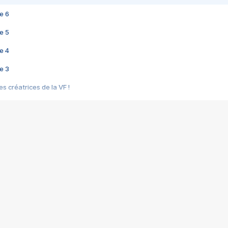
e 6
e 5
e 4
e 3
s créatrices de la VF !
e 2
e 1
e Mektoub My Love arrive enfin ! Rencontre avec Shaïn Boumedine et Sal
i : après Toni en famille
elle réalise le bouleversant Dites lui que je l'aime
ais ! Rencontre autour de Vie privée de Rebecca Zlotowski
 de Marguerite, Grave... Rencontre avec Ella Rumpf