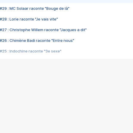
#29 : MC Solaar raconte "Bouge de là"
28 : Lorie raconte "Je vais vite"
#27 : Christophe Willem raconte "Jacques a dit"
#26 : Chimène Badi raconte "Entre nous"
#25 : Indochine raconte "3e sexe"
#24 : Zaho raconte "C'est chelou"
#23 : Patrick Bruel raconte "Au café des délices"
#22 : Kyo raconte "Le chemin"
#21 : Nolwenn Leroy raconte "Cassé"
#20 : Patrick Hernandez raconte "Born to be alive"
#19 : Lorie raconte "Près de moi"
#18 : Michael Jones raconte "A nos actes manqués" (avec Jean-Jacque