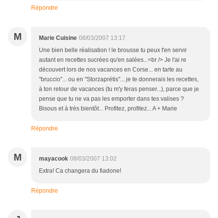
Répondre
M
Marie Cuisine
08/03/2007 13:17
Une bien belle réalisation ! le brousse tu peux t'en servir
autant en recettes sucrées qu'en salées...<br /> Je l'ai re
découvert lors de nos vacances en Corse... en tarte au
"bruccio"... ou en "Storzaprétis"... je te donnerais les recettes,
à ton retour de vacances (tu m'y feras penser...), parce que je
pense que tu ne va pas les emporter dans tes valises ?
Bisous et à très bientôt... Profitez, profitez... A + Marie
Répondre
M
mayacook
08/03/2007 13:02
Extra! Ca changera du fiadone!
Répondre