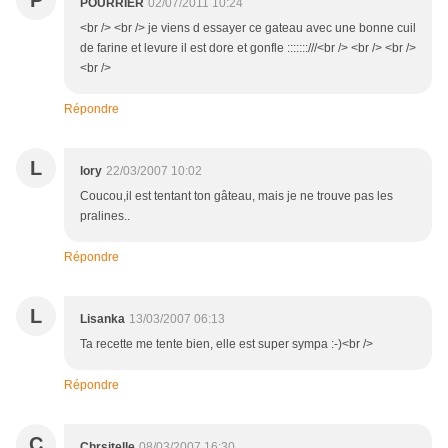
P
POURRIER
02/07/2011 10:24
<br /> <br /> je viens d essayer ce gateau avec une bonne cuil
de farine et levure il est dore et gonfle :::::::///<br /> <br /> <br />
<br />
Répondre
L
lory
22/03/2007 10:02
Coucou,il est tentant ton gâteau, mais je ne trouve pas les
pralines..
Répondre
L
Lisanka
13/03/2007 06:13
Ta recette me tente bien, elle est super sympa :-)<br />
Répondre
C
Chrsitelle
08/03/2007 16:30