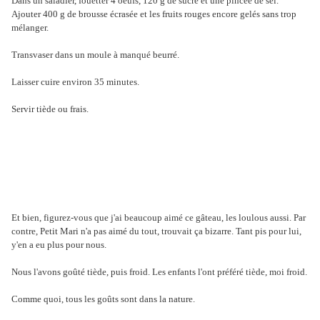
Dans un saladier, fouetter 4 oeufs, 120 g de sucre et une pincée de sel.
Ajouter 400 g de brousse écrasée et les fruits rouges encore gelés sans trop
mélanger.
Transvaser dans un moule à manqué beurré.
Laisser cuire environ 35 minutes.
Servir tiède ou frais.
Et bien, figurez-vous que j'ai beaucoup aimé ce gâteau, les loulous aussi. Par
contre, Petit Mari n'a pas aimé du tout, trouvait ça bizarre. Tant pis pour lui,
y'en a eu plus pour nous.
Nous l'avons goûté tiède, puis froid. Les enfants l'ont préféré tiède, moi froid.
Comme quoi, tous les goûts sont dans la nature.