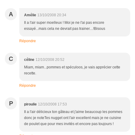
A
Amélie
13/10/2008 20:34
Il a l'air super moelleux ! Moi je ne l'ai pas encore
essayé...mais cela ne devrait pas trainer....!Bisous
Répondre
C
céline
12/10/2008 20:52
Miam, miam...pommes et spéculoos, je vais apprécier cette
recette.
Répondre
P
piroulie
12/10/2008 17:53
Il a l'air délicieux ton gâteau et j'aime beaucoup les pommes
donc je noteTes nugget ont l'air excellent mais je ne cuisine
de poulet que pour mes invités et encore pas toujours !