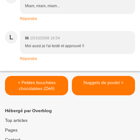
Miam, miam, miam...
Répondre
L
lili
10/10/2008 16:54
Moi aussi je l'ai testé et approuvé !!
Répondre
< Petites bouchées
Nuggets de poulet >
chocolatées (Défi)
Hébergé par Overblog
Top articles
Pages
Contact