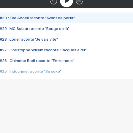
#30 : Eve Angeli raconte "Avant de partir"
#29 : MC Solaar raconte "Bouge de là"
28 : Lorie raconte "Je vais vite"
#27 : Christophe Willem raconte "Jacques a dit"
#26 : Chimène Badi raconte "Entre nous"
#25 : Indochine raconte "3e sexe"
#24 : Zaho raconte "C'est chelou"
#23 : Patrick Bruel raconte "Au café des délices"
#22 : Kyo raconte "Le chemin"
#21 : Nolwenn Leroy raconte "Cassé"
#20 : Patrick Hernandez raconte "Born to be alive"