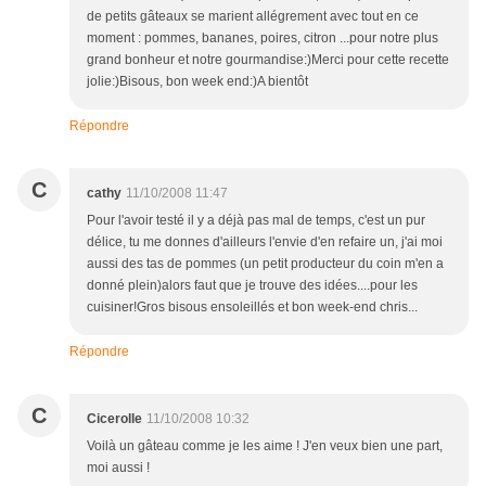
de petits gâteaux se marient allégrement avec tout en ce
moment : pommes, bananes, poires, citron ...pour notre plus
grand bonheur et notre gourmandise:)Merci pour cette recette
jolie:)Bisous, bon week end:)A bientôt
Répondre
C
cathy
11/10/2008 11:47
Pour l'avoir testé il y a déjà pas mal de temps, c'est un pur
délice, tu me donnes d'ailleurs l'envie d'en refaire un, j'ai moi
aussi des tas de pommes (un petit producteur du coin m'en a
donné plein)alors faut que je trouve des idées....pour les
cuisiner!Gros bisous ensoleillés et bon week-end chris...
Répondre
C
Cicerolle
11/10/2008 10:32
Voilà un gâteau comme je les aime ! J'en veux bien une part,
moi aussi !