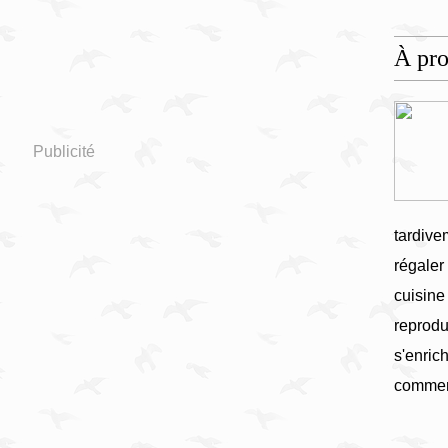
À pr
Publicité
tardive
régaler
cuisine
reprodu
s'enrich
commen