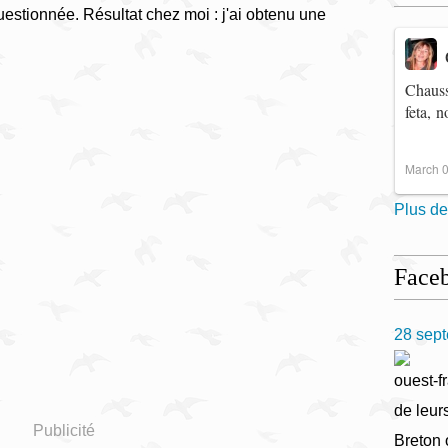
estionnée. Résultat chez moi : j'ai obtenu une
.
Chauss
feta, 
March 0
Plus de
Face
28 sep
ouest-fr
de leur
Publicité
Breton 