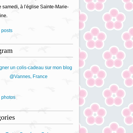
 samedi, à l'église Sainte-Marie-
ine.
 posts
gram
 photos
ories