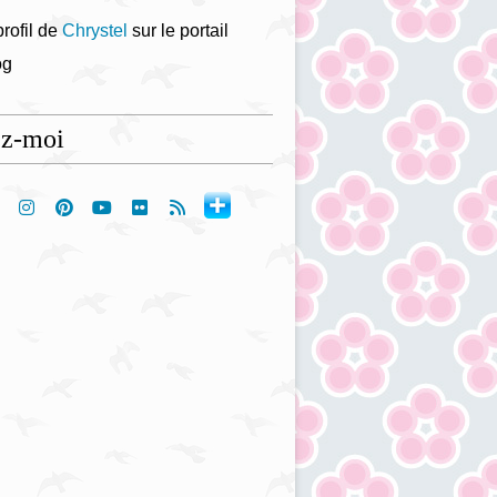
profil de
Chrystel
sur le portail
og
ez-moi