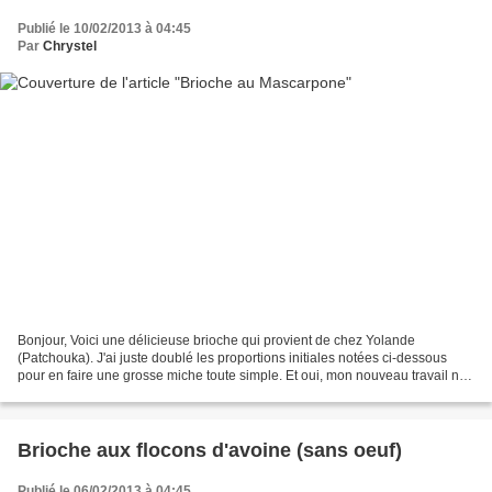
Publié le 10/02/2013 à 04:45
Par
Chrystel
Bonjour, Voici une délicieuse brioche qui provient de chez Yolande
(Patchouka). J'ai juste doublé les proportions initiales notées ci-dessous
pour en faire une grosse miche toute simple. Et oui, mon nouveau travail ne
me permet pas toujours d'avoir le...
Brioche aux flocons d'avoine (sans oeuf)
Publié le 06/02/2013 à 04:45