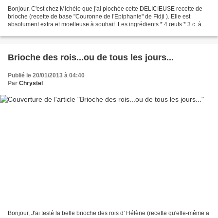
Bonjour, C'est chez Michèle que j'ai piochée cette DELICIEUSE recette de
brioche (recette de base "Couronne de l'Epiphanie" de Fidji ). Elle est
absolument extra et moelleuse à souhait. Les ingrédients * 4 œufs * 3 c. à
soupe d'eau de fleur d'oranger...
Brioche des rois...ou de tous les jours...
Publié le 20/01/2013 à 04:40
Par
Chrystel
Bonjour, J'ai testé la belle brioche des rois d' Hélène (recette qu'elle-même a