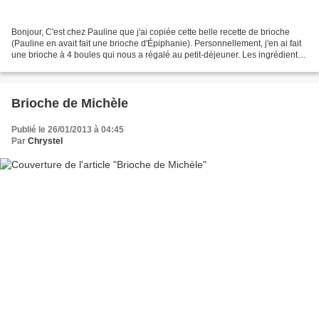
Bonjour, C'est chez Pauline que j'ai copiée cette belle recette de brioche
(Pauline en avait fait une brioche d'Épiphanie). Personnellement, j'en ai fait
une brioche à 4 boules qui nous a régalé au petit-déjeuner. Les ingrédients *
1 œuf * 1/2 c. à café...
Brioche de Michèle
Publié le 26/01/2013 à 04:45
Par
Chrystel