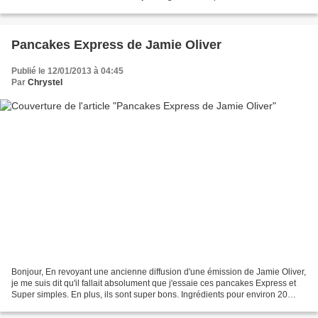
box . Ils sont absolument...
Pancakes Express de Jamie Oliver
Publié le 12/01/2013 à 04:45
Par
Chrystel
Bonjour, En revoyant une ancienne diffusion d'une émission de Jamie Oliver,
je me suis dit qu'il fallait absolument que j'essaie ces pancakes Express et
Super simples. En plus, ils sont super bons. Ingrédients pour environ 20
pancakes : La tasse de mesure...