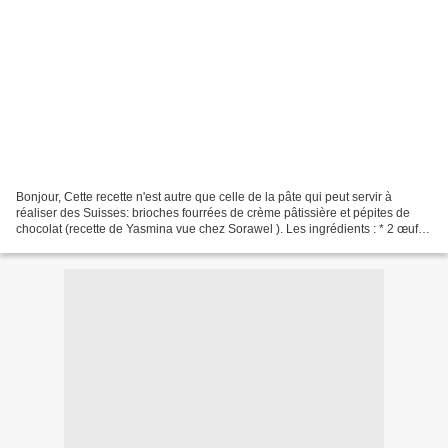
Bonjour, Cette recette n'est autre que celle de la pâte qui peut servir à
réaliser des Suisses: brioches fourrées de crème pâtissière et pépites de
chocolat (recette de Yasmina vue chez Sorawel ). Les ingrédients : * 2 œufs *
200 ml de lait * 1 cc de...