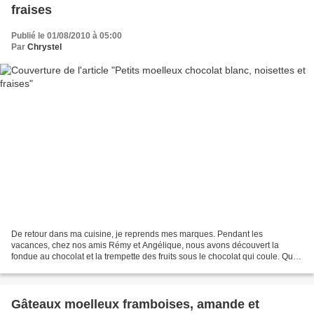
fraises
Publié le 01/08/2010 à 05:00
Par
Chrystel
De retour dans ma cuisine, je reprends mes marques. Pendant les
vacances, chez nos amis Rémy et Angélique, nous avons découvert la
fondue au chocolat et la trempette des fruits sous le chocolat qui coule. Quel
régal !! Il y avait un côté chocolat noir...
Gâteaux moelleux framboises, amande et