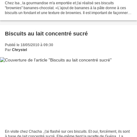
Chez Isa , la gourmandise m'a emportée et j'ai réalisé ses biscuits
"brownies" bananes-chocolat. «L'ajout de bananes à la pâte donne à ces
biscuits un fondant et une texture de brownies. Il est important de façonner
des boules de pâte que vous poserez...
Biscuits au lait concentré sucré
Publié le 18/05/2010 à 09:30
Par
Chrystel
En visite chez Chacha , j'ai flashé sur ces biscuits. Et oui, forcément, ils sont
à base de lait concentré sucré. Elle-même tient la recette de Guéna . La