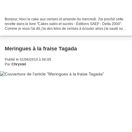
Bonjour, Voici le cake aux cerises et amande du mercredi. J'ai pioché cette
recette dans le livre "Cakes salés et sucrés - Éditions SAEP - Delta 2000".
Comme je vous l'ai dit, j'ai des kilos de cerises à écouler alors j'ai sauté sur
l'occasion. Et au...
Meringues à la fraise Tagada
Publié le 01/06/2010 à 06:00
Par
Chrystel