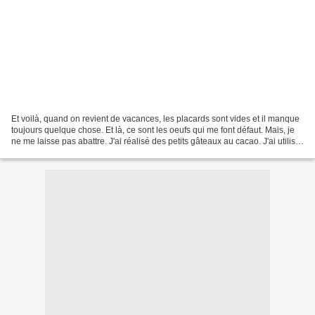
Et voilà, quand on revient de vacances, les placards sont vides et il manque
toujours quelque chose. Et là, ce sont les oeufs qui me font défaut. Mais, je
ne me laisse pas abattre. J'ai réalisé des petits gâteaux au cacao. J'ai utilisé
la technique de...