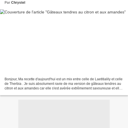
Par
Chrystel
Bonjour, Ma recette d'aujourd'hui est un mix entre celle de Laetitialily et celle
de Therbia . Je suis absolument ravie de ma version de gâteaux tendres au
citron et aux amandes car elle s'est avérée extrêmement savoureuse et elle
a séduit ma tribu à...