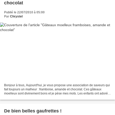
chocolat
Publié le 22/07/2010 à 05:00
Par
Chrystel
Bonjour à tous, Aujourd'hui, je vous propose une association de saveurs qui
fait toujours un malheur : framboise, amande et chocolat. Ces gâteaux
moelleux sont divinement bons et je pèse mes mots. Les enfants ont adoré,
c'est le moins que l'on puisse...
De bien belles gaufrettes !