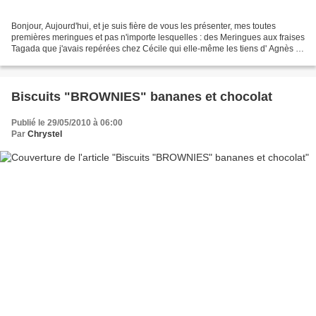
Bonjour, Aujourd'hui, et je suis fière de vous les présenter, mes toutes
premières meringues et pas n'importe lesquelles : des Meringues aux fraises
Tagada que j'avais repérées chez Cécile qui elle-même les tiens d' Agnès .
Et en plus, ça m'a permis d'étrenner...
Biscuits "BROWNIES" bananes et chocolat
Publié le 29/05/2010 à 06:00
Par
Chrystel