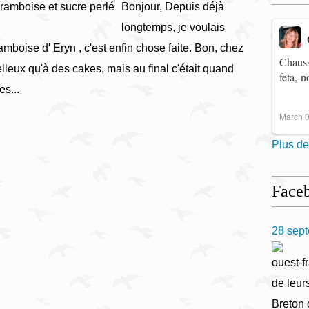
Bonjour, Depuis déjà
longtemps, je voulais
amboise d' Eryn , c'est enfin chose faite. Bon, chez
Chauss
lleux qu'à des cakes, mais au final c'était quand
feta, 
s...
March 0
Plus de
Face
28 sep
ouest-fr
de leur
Breton 