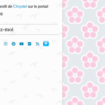
profil de
Chrystel
sur le portail
og
ez-moi