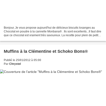
Bonjour, Je vous propose aujourd'hui de délicieux biscuits losanges au
Chocolat en poudre à la cannelle Monbana® . Ils sont excellents...Il faut dire
que ce chocolat est vraiment très savoureux. La recette pour plein de petits
biscuits * 100 g de beurre,...
Muffins à la Clémentine et Schoko Bons®
Publié le 25/01/2012 à 05:00
Par
Chrystel