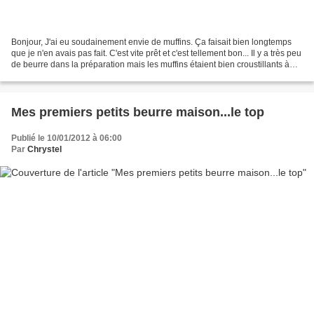
Bonjour, J'ai eu soudainement envie de muffins. Ça faisait bien longtemps
que je n'en avais pas fait. C'est vite prêt et c'est tellement bon... Il y a très peu
de beurre dans la préparation mais les muffins étaient bien croustillants à
l'extérieur et...
Mes premiers petits beurre maison...le top
Publié le 10/01/2012 à 06:00
Par
Chrystel