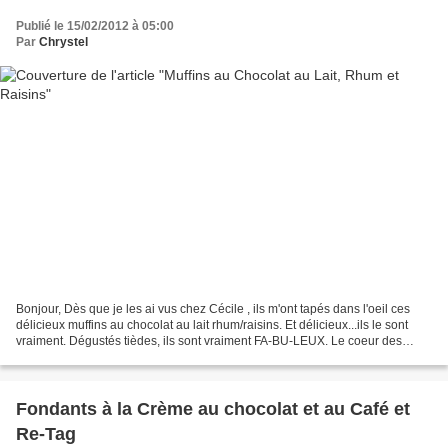
Publié le 15/02/2012 à 05:00
Par
Chrystel
Bonjour, Dès que je les ai vus chez Cécile , ils m'ont tapés dans l'oeil ces
délicieux muffins au chocolat au lait rhum/raisins. Et délicieux...ils le sont
vraiment. Dégustés tièdes, ils sont vraiment FA-BU-LEUX. Le coeur des
muffins est resté légèrement...
Fondants à la Crème au chocolat et au Café et
Re-Tag