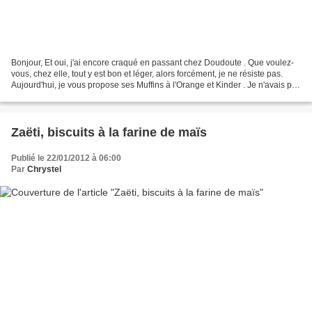
Bonjour, Et oui, j'ai encore craqué en passant chez Doudoute . Que voulez-
vous, chez elle, tout y est bon et léger, alors forcément, je ne résiste pas.
Aujourd'hui, je vous propose ses Muffins à l'Orange et Kinder . Je n'avais pas
de Ferrero, lors j'ai...
Zaëti, biscuits à la farine de maïs
Publié le 22/01/2012 à 06:00
Par
Chrystel