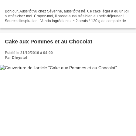
Bonjour, Aussitôt vu chez Séverine, aussitôt testé. Ce cake léger a eu un joli
succès chez moi. Croyez-moi, il passe aussi très bien au petit-déjeuner !
Source d'inspiration : Vanda Ingrédients : * 2 oeufs * 120 g de compote de
pommes (maison ou pas)...
Cake aux Pommes et au Chocolat
Publié le 21/10/2016 à 04:00
Par
Chrystel