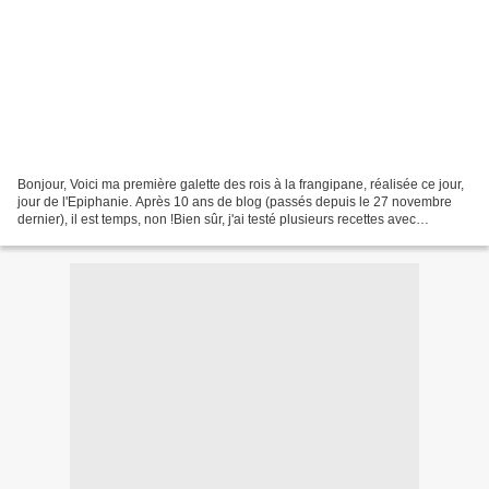
Bonjour, Voici ma première galette des rois à la frangipane, réalisée ce jour,
jour de l'Epiphanie. Après 10 ans de blog (passés depuis le 27 novembre
dernier), il est temps, non !Bien sûr, j'ai testé plusieurs recettes avec
différentes garnitures, mais...