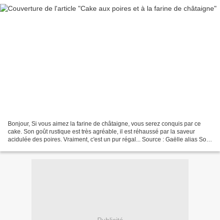
Bonjour, Si vous aimez la farine de châtaigne, vous serez conquis par ce
cake. Son goût rustique est très agréable, il est réhaussé par la saveur
acidulée des poires. Vraiment, c'est un pur régal... Source : Gaëlle alias Sotis
Ingrédients * 160 g de farine...