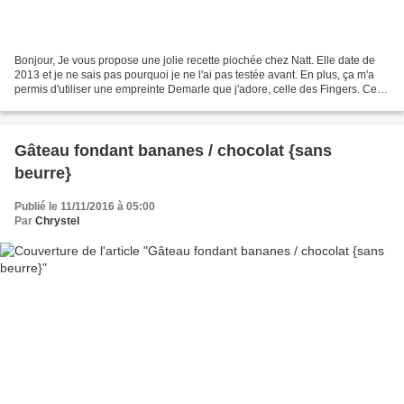
Bonjour, Je vous propose une jolie recette piochée chez Natt. Elle date de
2013 et je ne sais pas pourquoi je ne l'ai pas testée avant. En plus, ça m'a
permis d'utiliser une empreinte Demarle que j'adore, celle des Fingers. Ces
petits gâteaux fingers...
Gâteau fondant bananes / chocolat {sans
beurre}
Publié le 11/11/2016 à 05:00
Par
Chrystel