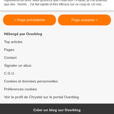
ingrédients du bord. Mais qu'est-ce que c'était bon ! A table, je n'ai entendu
que des : Humm... J'ai fait rapide et très efficace sur ce coup-là. Un vrai
succès ! La recette * 1...
< Page précédente
Page suivante >
Hébergé par Overblog
Top articles
Pages
Contact
Signaler un abus
C.G.U.
Cookies et données personnelles
Préférences cookies
Voir le profil de Chrystel sur le portail Overblog
Créer un blog sur Overblog