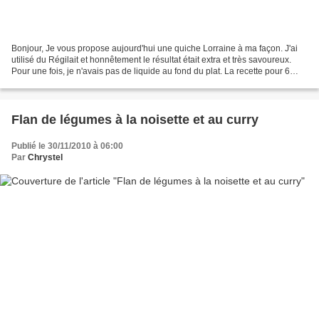
Bonjour, Je vous propose aujourd'hui une quiche Lorraine à ma façon. J'ai
utilisé du Régilait et honnêtement le résultat était extra et très savoureux.
Pour une fois, je n'avais pas de liquide au fond du plat. La recette pour 6
personnes * 6 c. à soupe...
Flan de légumes à la noisette et au curry
Publié le 30/11/2010 à 06:00
Par
Chrystel