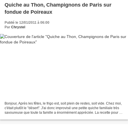
Quiche au Thon, Champignons de Paris sur
fondue de Poireaux
Publié le 12/01/2011 à 06:00
Par
Chrystel
Bonjour, Après les fêtes, le frigo est, soit plein de restes, soit vide. Chez moi,
c'était plutôt le "désert". J'ai donc improvisé une petite quiche familiale très
savoureuse que toute la famille a énormément appréciée. La recette pour 6
voire 7 personnes...