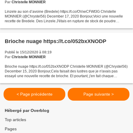
Par
Christelle MONNIER
Linzele au son d’avoine (Bredele) https://t.co/OVxeCFWt3G Christelle
MONNIER (@Chrystel56) December 17, 2020 Bonjour,Voici une nouvelle
recette de Bredele. Des Linzele.J'étais en rupture de stock de poudre
d'amande alors que j'avais déjà commencé la recette....
Brioche nuage https://t.co/052bxXNODP
Publié le 15/12/2020 à 08:19
Par
Christelle MONNIER
Brioche nuage https://t.co/052bxXNODP Christelle MONNIER (@Chrystel56)
December 15, 2020 Bonjour,Cela faisait des lustres que je n'avais pas
essayé une nouvelle recette de brioche. Et pourtant, j'en fait chaque
semaine. Aujourd'hui, je vous propose la...
< Page précédente
Page suivante >
Hébergé par Overblog
Top articles
Pages