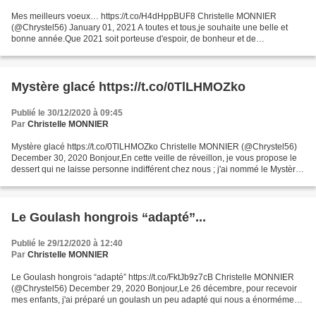
Mes meilleurs voeux… https://t.co/H4dHppBUF8 Christelle MONNIER
(@Chrystel56) January 01, 2021 A toutes et tous,je souhaite une belle et
bonne année.Que 2021 soit porteuse d'espoir, de bonheur et de
retrouvailles heureuses.Chrystel
Mystère glacé https://t.co/0TlLHMOZko
Publié le 30/12/2020 à 09:45
Par
Christelle MONNIER
Mystère glacé https://t.co/0TlLHMOZko Christelle MONNIER (@Chrystel56)
December 30, 2020 Bonjour,En cette veille de réveillon, je vous propose le
dessert qui ne laisse personne indifférent chez nous ; j'ai nommé le Mystère
glacé.Voilà un dessert rafraîchissant...
Le Goulash hongrois “adapté”...
Publié le 29/12/2020 à 12:40
Par
Christelle MONNIER
Le Goulash hongrois “adapté” https://t.co/FktJb9z7cB Christelle MONNIER
(@Chrystel56) December 29, 2020 Bonjour,Le 26 décembre, pour recevoir
mes enfants, j'ai préparé un goulash un peu adapté qui nous a énormément
plu. Une délicieuse "variante" que j'ai...