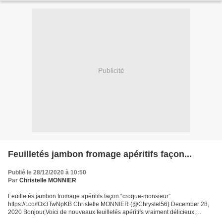
Publicité
Feuilletés jambon fromage apéritifs façon...
Publié le 28/12/2020 à 10:50
Par
Christelle MONNIER
Feuilletés jambon fromage apéritifs façon “croque-monsieur”
https://t.co/fOx3TwNpKB Christelle MONNIER (@Chrystel56) December 28,
2020 Bonjour,Voici de nouveaux feuilletés apéritifs vraiment délicieux,
réalisés en un tour de main. Un vrai plaisir de croquer...