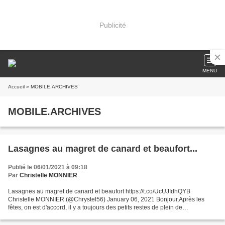
Publicité
MENU
Accueil
» MOBILE.ARCHIVES
MOBILE.ARCHIVES
Lasagnes au magret de canard et beaufort...
Publié le 06/01/2021 à 09:18
Par
Christelle MONNIER
Lasagnes au magret de canard et beaufort https://t.co/UcUJIdhQYB
Christelle MONNIER (@Chrystel56) January 06, 2021 Bonjour,Après les
fêtes, on est d'accord, il y a toujours des petits restes de plein de
choses.Pour moi, c'était le cas avec des petites...