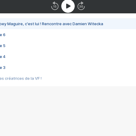
bey Maguire, c'est lui ! Rencontre avec Damien Witecka
e 6
e 5
e 4
e 3
s créatrices de la VF !
e 2
e 1
e Mektoub My Love arrive enfin ! Rencontre avec Shaïn Boumedine et Sal
i : après Toni en famille
elle réalise le bouleversant Dites lui que je l'aime