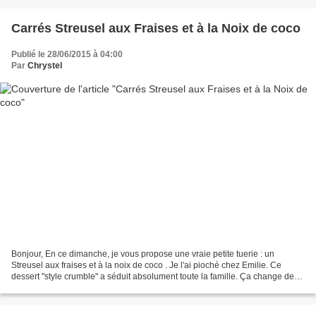
Carrés Streusel aux Fraises et à la Noix de coco
Publié le 28/06/2015 à 04:00
Par
Chrystel
Bonjour, En ce dimanche, je vous propose une vraie petite tuerie : un
Streusel aux fraises et à la noix de coco . Je l'ai pioché chez Emilie. Ce
dessert "style crumble" a séduit absolument toute la famille. Ça change de
l'ordinaire. L'emploi des fraises...