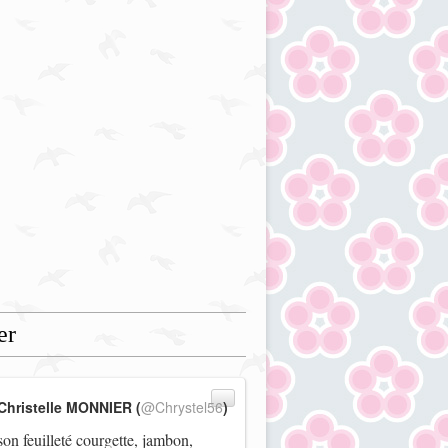
er
Christelle MONNIER (
@Chrystel56
)
on feuilleté courgette, jambon,