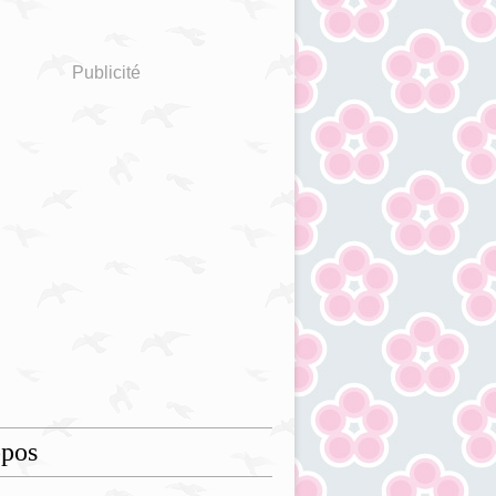
Publicité
opos