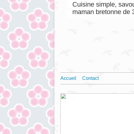
Cuisine simple, savou
maman bretonne de 3
Accueil
Contact