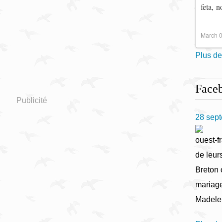
feta, 
March 0
Plus de
Face
Publicité
28 sep
ouest-fr
de leur
Breton 
mariage
Madele