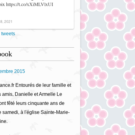
noix
https://t.co/xXiMLVlxUI
8, 2021
 tweets
book
tembre 2015
ance.fr Entourés de leur famille et
s amis, Danielle et Armelle Le
ont fêté leurs cinquante ans de
 samedi, à l'église Sainte-Marie-
ine.