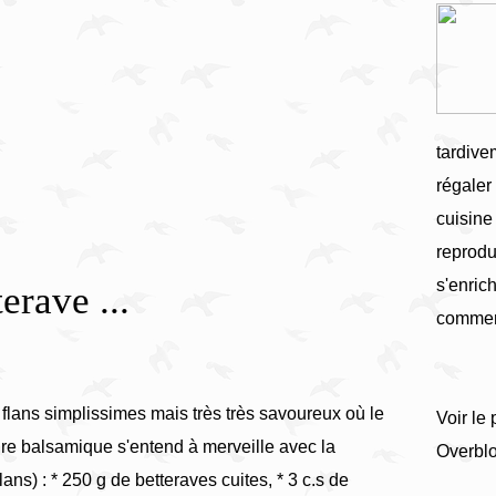
tardive
régaler
cuisine
reprodu
s'enrich
erave ...
commen
 flans simplissimes mais très très savoureux où le
Voir le 
gre balsamique s'entend à merveille avec la
Overbl
lans) : * 250 g de betteraves cuites, * 3 c.s de