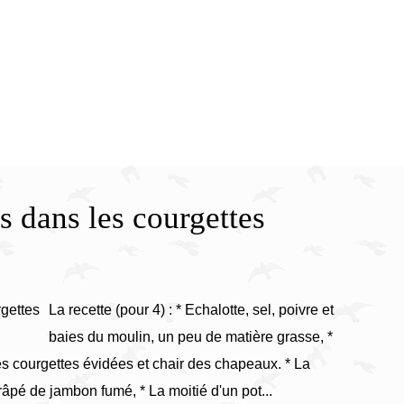
lles/framboises et mes 7 vérités
s dans les courgettes
La recette (pour 4) : * Echalotte, sel, poivre et
baies du moulin, un peu de matière grasse, *
 courgettes évidées et chair des chapeaux. * La
 râpé de jambon fumé, * La moitié d'un pot...