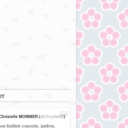
er
Christelle MONNIER (
@Chrystel56
)
on feuilleté courgette, jambon,