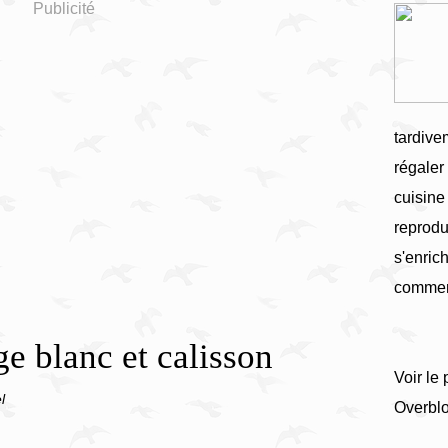
Publicité
tardive
régaler
cuisine
reprodu
s'enrich
commen
e blanc et calisson
Voir le 
l
Overbl