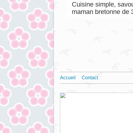
Cuisine simple, savou
maman bretonne de 3
Accueil
Contact