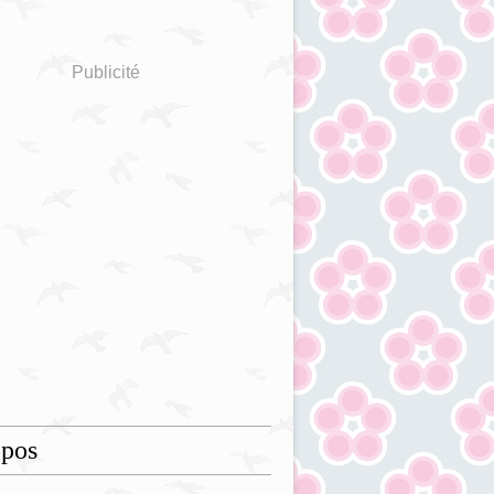
Publicité
opos