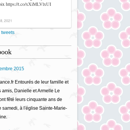
noix
https://t.co/xXiMLVlxUI
8, 2021
 tweets
book
tembre 2015
ance.fr Entourés de leur famille et
s amis, Danielle et Armelle Le
ont fêté leurs cinquante ans de
 samedi, à l'église Sainte-Marie-
ine.