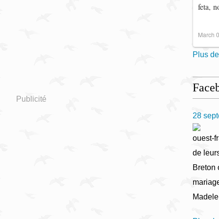
feta, 
March 0
Plus de
Face
Publicité
28 sep
ouest-fr
de leur
Breton 
mariage
Madele