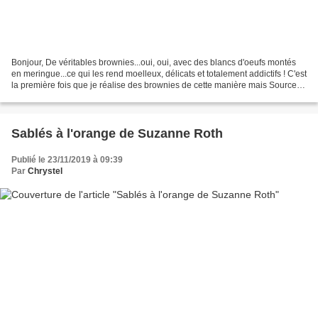
Bonjour, De véritables brownies...oui, oui, avec des blancs d'oeufs montés
en meringue...ce qui les rend moelleux, délicats et totalement addictifs ! C'est
la première fois que je réalise des brownies de cette manière mais Source :
Assia Ingrédients pour...
Sablés à l'orange de Suzanne Roth
Publié le 23/11/2019 à 09:39
Par
Chrystel