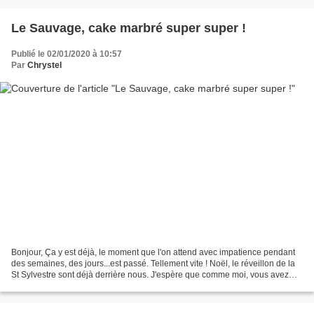
Le Sauvage, cake marbré super super !
Publié le 02/01/2020 à 10:57
Par
Chrystel
Bonjour, Ça y est déjà, le moment que l'on attend avec impatience pendant
des semaines, des jours...est passé. Tellement vite ! Noël, le réveillon de la
St Sylvestre sont déjà derrière nous. J'espère que comme moi, vous avez
passé d'excellentes fêtes...