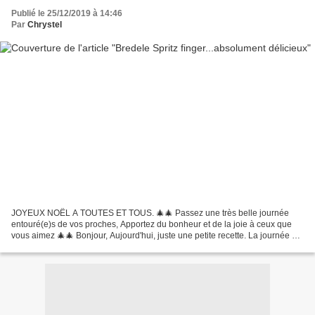
Publié le 25/12/2019 à 14:46
Par
Chrystel
JOYEUX NOËL A TOUTES ET TOUS. 🎄🎄 Passez une très belle journée
entouré(e)s de vos proches, Apportez du bonheur et de la joie à ceux que
vous aimez 🎄🎄 Bonjour, Aujourd'hui, juste une petite recette. La journée est
tournée vers la joie, la générosité...