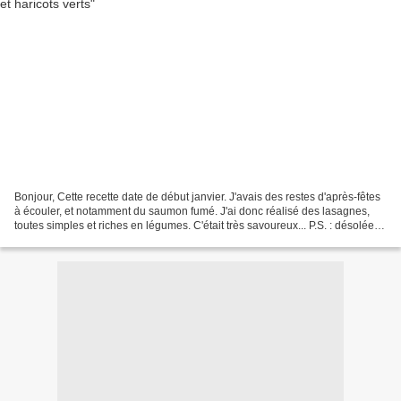
Bonjour, Cette recette date de début janvier. J'avais des restes d'après-fêtes
à écouler, et notamment du saumon fumé. J'ai donc réalisé des lasagnes,
toutes simples et riches en légumes. C'était très savoureux... P.S. : désolée
de ne pas être plus productive...