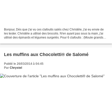
Bonjour, Dès que j'ai vu ces clafoutis salés chez Christèle, j'ai eu envie de
les tester. Christèle a utilisé des brocolis. N'en ayant pas sous la main, j'ai
utilisé des épinards et légumes surgelés. Pour 6 clafoutis : (Moule grands
ronds de Demarle)...
Les muffins aux Chocoletti® de Salomé
Publié le 26/03/2014 à 04:45
Par
Chrystel