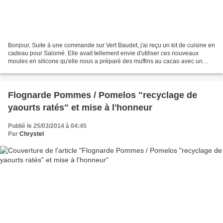
Bonjour, Suite à une commande sur Vert Baudet, j'ai reçu un kit de cuisine en
cadeau pour Salomé. Elle avait tellement envie d'utiliser ces nouveaux
moules en silicone qu'elle nous a préparé des muffins au cacao avec un
Chocoletti® sur le dessus pour...
Flognarde Pommes / Pomelos "recyclage de
yaourts ratés" et mise à l'honneur
Publié le 25/03/2014 à 04:45
Par
Chrystel