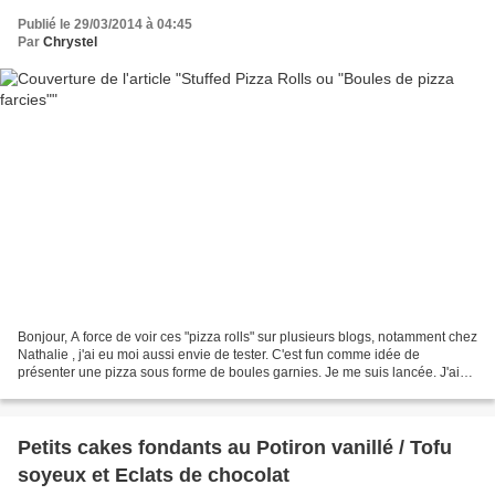
Publié le 29/03/2014 à 04:45
Par
Chrystel
Bonjour, A force de voir ces "pizza rolls" sur plusieurs blogs, notamment chez
Nathalie , j'ai eu moi aussi envie de tester. C'est fun comme idée de
présenter une pizza sous forme de boules garnies. Je me suis lancée. J'ai
réalisé moi-même ma pâte à pizza...
Petits cakes fondants au Potiron vanillé / Tofu
soyeux et Eclats de chocolat