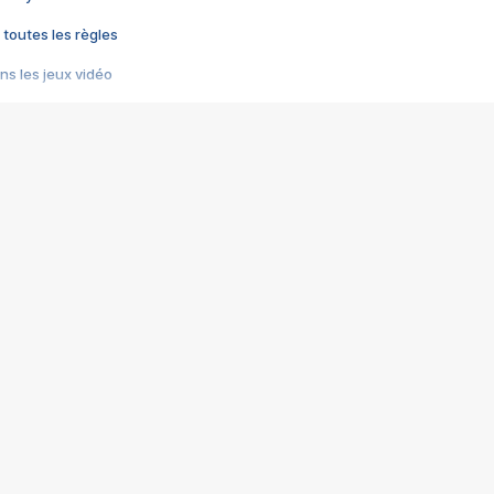
 toutes les règles
s les jeux vidéo
us choquant de Rockstar ? - Le scandale BULLY
e plus moche de Steam
du RÊVE tourne au CAUCHEMAR
pendant 8 heures
it… à tort
umiliés par un jeu vidéo
ire - Final Fantasy 8
ti un empire - Age of Empires
story DOFUS
tard, il crée l'un des pires jeux de tous les temps, MindsEye.