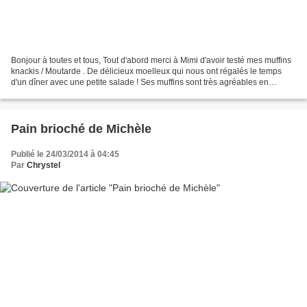
Bonjour à toutes et tous, Tout d'abord merci à Mimi d'avoir testé mes muffins
knackis / Moutarde . De délicieux moelleux qui nous ont régalés le temps
d'un dîner avec une petite salade ! Ses muffins sont très agréables en
bouche, je n'ai rien ajouté,...
Pain brioché de Michèle
Publié le 24/03/2014 à 04:45
Par
Chrystel