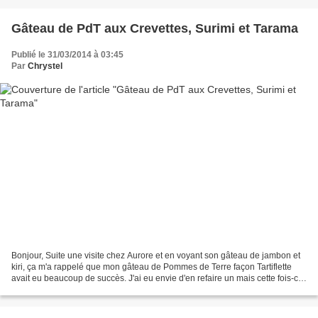
Gâteau de PdT aux Crevettes, Surimi et Tarama
Publié le 31/03/2014 à 03:45
Par
Chrystel
Bonjour, Suite une visite chez Aurore et en voyant son gâteau de jambon et
kiri, ça m'a rappelé que mon gâteau de Pommes de Terre façon Tartiflette
avait eu beaucoup de succès. J'ai eu envie d'en refaire un mais cette fois-ci,
version "mer" aux crevettes,...