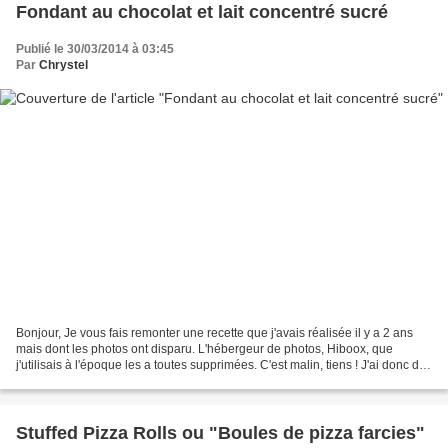
Fondant au chocolat et lait concentré sucré
Publié le 30/03/2014 à 03:45
Par
Chrystel
Bonjour, Je vous fais remonter une recette que j'avais réalisée il y a 2 ans
mais dont les photos ont disparu. L'hébergeur de photos, Hiboox, que
j'utilisais à l'époque les a toutes supprimées. C'est malin, tiens ! J'ai donc de
belles surprises sur mon...
Stuffed Pizza Rolls ou "Boules de pizza farcies"