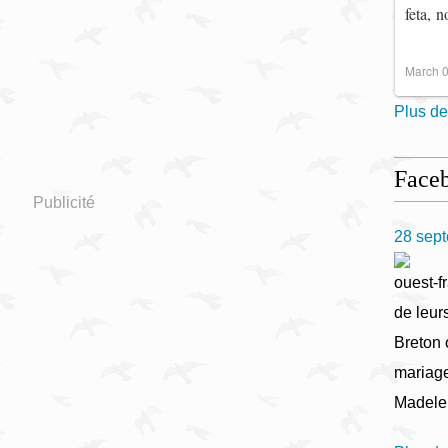
feta, 
March 0
Plus de
Face
Publicité
28 sep
ouest-fr
de leur
Breton 
mariage
Madele