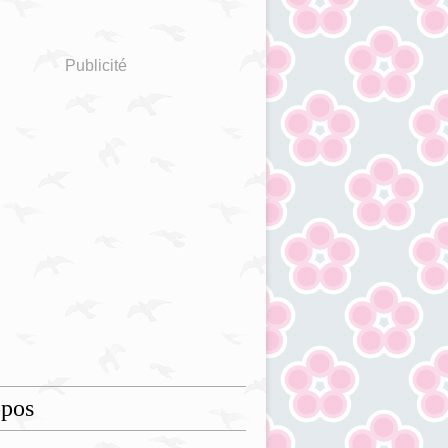
Publicité
opos