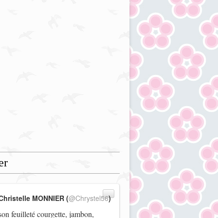
er
Christelle MONNIER (
@Chrystel56
)
on feuilleté courgette, jambon,