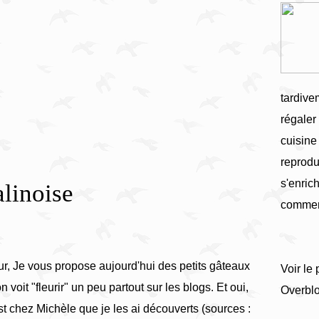
tardive
régaler
cuisine
reprodu
s'enrich
alinoise
commen
r, Je vous propose aujourd'hui des petits gâteaux
Voir le 
on voit "fleurir" un peu partout sur les blogs. Et oui,
Overbl
est chez Michèle que je les ai découverts (sources :