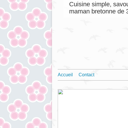
Cuisine simple, savou
maman bretonne de 3
Accueil
Contact