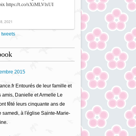
noix
https://t.co/xXiMLVlxUI
8, 2021
 tweets
book
tembre 2015
ance.fr Entourés de leur famille et
s amis, Danielle et Armelle Le
ont fêté leurs cinquante ans de
 samedi, à l'église Sainte-Marie-
ine.