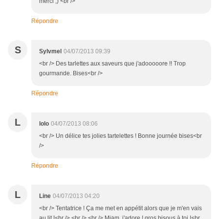
merci ;) <br />
Répondre
S
Sylvmel
04/07/2013 09:39
<br /> Des tarlettes aux saveurs que j'adooooore !! Trop
gourmande. Bises<br />
Répondre
L
lolo
04/07/2013 08:06
<br /> Un délice tes jolies tartelettes ! Bonne journée bises<br
/>
Répondre
L
Line
04/07/2013 04:20
<br /> Tentatrice ! Ça me met en appétit alors que je m'en vais
au lit !<br /> <br /> <br /> Miam, j'adore ! gros bisous à toi !<br