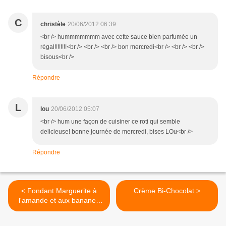
C
christèle
20/06/2012 06:39
<br /> hummmmmmm avec cette sauce bien parfumée un
régal!!!!!!!!<br /> <br /> <br /> bon mercredi<br /> <br /> <br />
bisous<br />
Répondre
L
lou
20/06/2012 05:07
<br /> hum une façon de cuisiner ce roti qui semble
delicieuse! bonne journée de mercredi, bises LOu<br />
Répondre
< Fondant Marguerite à
Crème Bi-Chocolat >
l'amande et aux bananes
avec éclats de caramel au
beurre salé