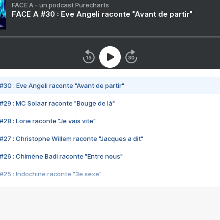
FACE A - un podcast Purecharts
FACE A #30 : Eve Angeli raconte "Avant de partir"
#30 : Eve Angeli raconte "Avant de partir"
#29 : MC Solaar raconte "Bouge de là"
28 : Lorie raconte "Je vais vite"
#27 : Christophe Willem raconte "Jacques a dit"
#26 : Chimène Badi raconte "Entre nous"
#25 : Indochine raconte "3e sexe"
#24 : Zaho raconte "C'est chelou"
#23 : Patrick Bruel raconte "Au café des délices"