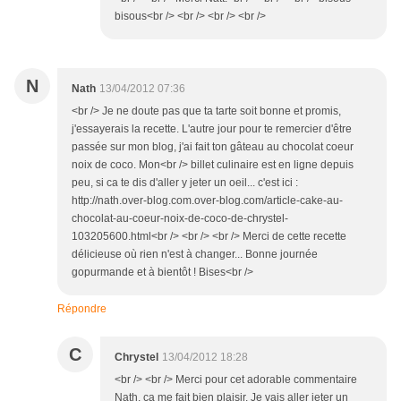
bisous<br /> <br /> <br /> <br />
N
Nath
13/04/2012 07:36
<br /> Je ne doute pas que ta tarte soit bonne et promis,
j'essayerais la recette. L'autre jour pour te remercier d'être
passée sur mon blog, j'ai fait ton gâteau au chocolat coeur
noix de coco. Mon<br /> billet culinaire est en ligne depuis
peu, si ca te dis d'aller y jeter un oeil... c'est ici :
http://nath.over-blog.com.over-blog.com/article-cake-au-
chocolat-au-coeur-noix-de-coco-de-chrystel-
103205600.html<br /> <br /> <br /> Merci de cette recette
délicieuse où rien n'est à changer... Bonne journée
gopurmande et à bientôt ! Bises<br />
Répondre
C
Chrystel
13/04/2012 18:28
<br /> <br /> Merci pour cet adorable commentaire
Nath. ça me fait bien plaisir. Je vais aller jeter un