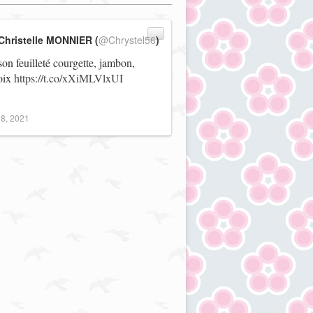
Christelle MONNIER (
@Chrystel56
)
on feuilleté courgette, jambon,
noix
https://t.co/xXiMLVlxUI
8, 2021