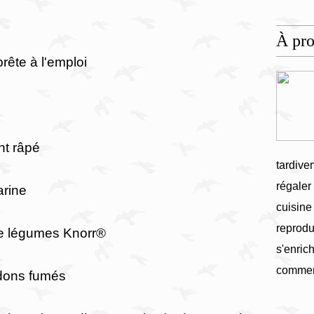
À pr
prête à l'emploi
nt râpé
tardive
régaler
arine
cuisine
reprodu
de légumes Knorr
®
s'enrich
commen
rdons fumés