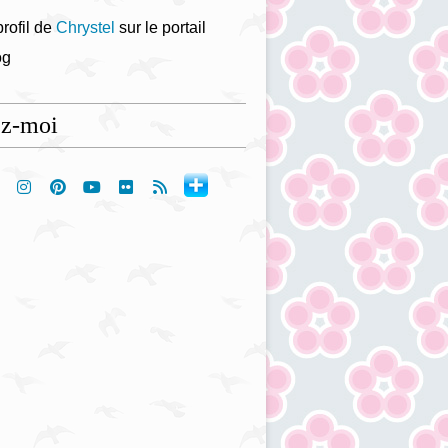
profil de
Chrystel
sur le portail
og
ez-moi