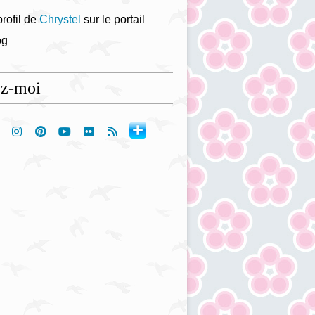
profil de
Chrystel
sur le portail
og
ez-moi