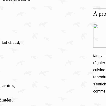
À pr
 lait chaud,
tardive
régaler
cuisine
reprodu
s'enrich
carottes,
commen
dratées,