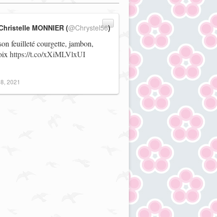
Christelle MONNIER (
@Chrystel56
)
on feuilleté courgette, jambon,
noix
https://t.co/xXiMLVlxUI
8, 2021