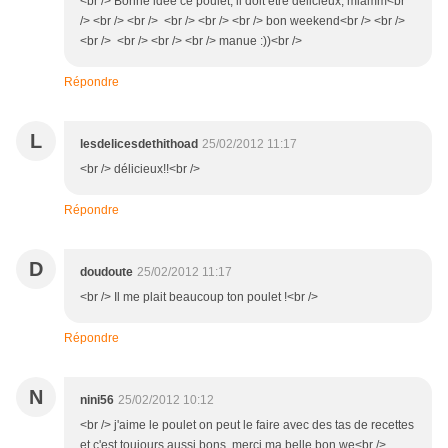
<br /> Bonne idée ce poulet, il doit être délicieux, miamm<br
/> <br /> <br /> <br /> <br /> <br /> bon weekend<br /> <br />
<br /> <br /> <br /> <br /> manue :))<br />
Répondre
L
lesdelicesdethithoad
25/02/2012 11:17
<br /> délicieux!!<br />
Répondre
D
doudoute
25/02/2012 11:17
<br /> Il me plait beaucoup ton poulet !<br />
Répondre
N
nini56
25/02/2012 10:12
<br /> j'aime le poulet on peut le faire avec des tas de recettes
et c'est toujours aussi bons merci ma belle bon we<br />