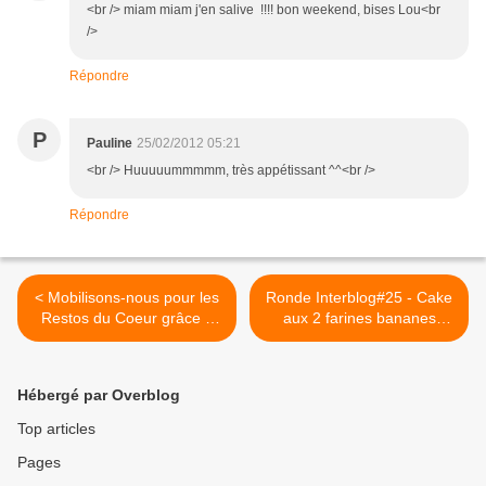
<br /> miam miam j'en salive !!!! bon weekend, bises Lou<br
/>
Répondre
P
Pauline
25/02/2012 05:21
<br /> Huuuuummmmm, très appétissant ^^<br />
Répondre
< Mobilisons-nous pour les
Ronde Interblog#25 - Cake
Restos du Coeur grâce à
aux 2 farines bananes
nos blogs
chocolat râpé >
Hébergé par Overblog
Top articles
Pages