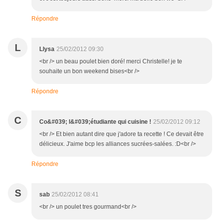
Répondre
L
Llysa
25/02/2012 09:30
<br /> un beau poulet bien doré! merci Christelle! je te
souhaite un bon weekend bises<br />
Répondre
C
Co&#039; l&#039;étudiante qui cuisine !
25/02/2012 09:12
<br /> Et bien autant dire que j'adore ta recette ! Ce devait être
délicieux. J'aime bcp les alliances sucrées-salées. :D<br />
Répondre
S
sab
25/02/2012 08:41
<br /> un poulet tres gourmand<br />