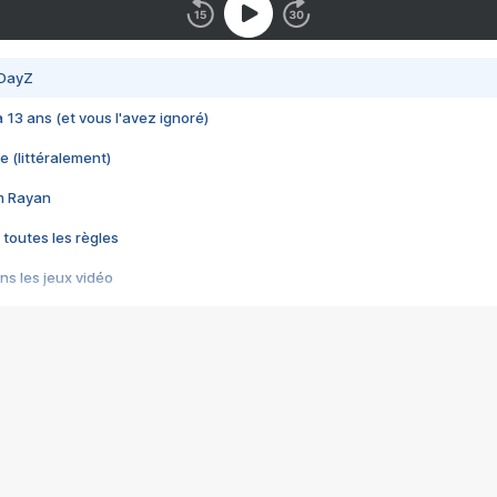
 DayZ
 a 13 ans (et vous l'avez ignoré)
e (littéralement)
im Rayan
 toutes les règles
s les jeux vidéo
us choquant de Rockstar ? - Le scandale BULLY
e plus moche de Steam
du RÊVE tourne au CAUCHEMAR
pendant 8 heures
it… à tort