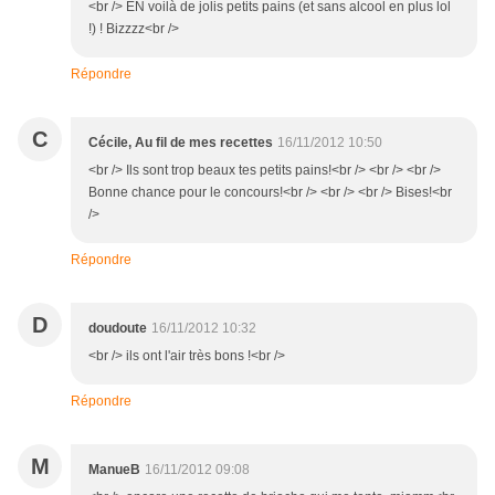
<br /> EN voilà de jolis petits pains (et sans alcool en plus lol
!) ! Bizzzz<br />
Répondre
C
Cécile, Au fil de mes recettes
16/11/2012 10:50
<br /> Ils sont trop beaux tes petits pains!<br /> <br /> <br />
Bonne chance pour le concours!<br /> <br /> <br /> Bises!<br
/>
Répondre
D
doudoute
16/11/2012 10:32
<br /> ils ont l'air très bons !<br />
Répondre
M
ManueB
16/11/2012 09:08