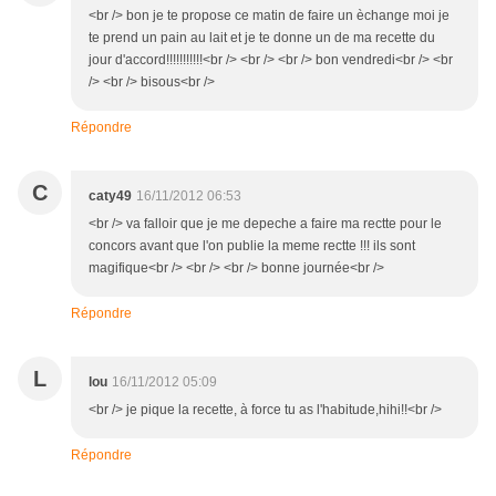
<br /> bon je te propose ce matin de faire un èchange moi je
te prend un pain au lait et je te donne un de ma recette du
jour d'accord!!!!!!!!!!!<br /> <br /> <br /> bon vendredi<br /> <br
/> <br /> bisous<br />
Répondre
C
caty49
16/11/2012 06:53
<br /> va falloir que je me depeche a faire ma rectte pour le
concors avant que l'on publie la meme rectte !!! ils sont
magifique<br /> <br /> <br /> bonne journée<br />
Répondre
L
lou
16/11/2012 05:09
<br /> je pique la recette, à force tu as l'habitude,hihi!!<br />
Répondre