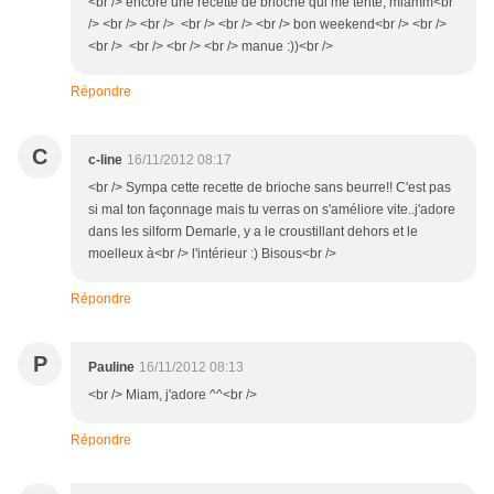
<br /> encore une recette de brioche qui me tente, miamm<br
/> <br /> <br /> <br /> <br /> <br /> bon weekend<br /> <br />
<br /> <br /> <br /> <br /> manue :))<br />
Répondre
C
c-line
16/11/2012 08:17
<br /> Sympa cette recette de brioche sans beurre!! C'est pas
si mal ton façonnage mais tu verras on s'améliore vite..j'adore
dans les silform Demarle, y a le croustillant dehors et le
moelleux à<br /> l'intérieur :) Bisous<br />
Répondre
P
Pauline
16/11/2012 08:13
<br /> Miam, j'adore ^^<br />
Répondre