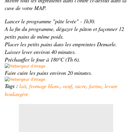
Mettre tous les ingrédients dans l'ordre ci-dessus dans la
cuve de votre MAP.
Lancer le programme "pâte levée" - 1h30.
A la fin du programme, dégazer le pâton et façonner 12
petits pains de même poids.
Placer les petits pains dans les empreintes Demarle.
Laisser lever environ 40 minutes.
Préchauffer le four à 180°C (Th 6).
Faire cuire les pains environ 20 minutes.
Tags :
lait
,
fromage blanc
,
oeuf
,
sucre
,
farine
,
levure
boulangère