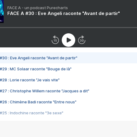
FACE A - un podcast Purecharts
FACE A #30 : Eve Angeli raconte "Avant de partir"
#30 : Eve Angeli raconte "Avant de partir"
#29 : MC Solaar raconte "Bouge de là"
28 : Lorie raconte "Je vais vite"
#27 : Christophe Willem raconte "Jacques a dit"
#26 : Chimène Badi raconte "Entre nous"
#25 : Indochine raconte "3e sexe"
#24 : Zaho raconte "C'est chelou"
#23 : Patrick Bruel raconte "Au café des délices"