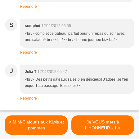
Répondre
S
somphet
12/11/2012 05:55
<br /> complet ce gateau, parfait pour un repas du soir avec
une salade!<br /> <br /> <br /> bonne journéé biz<br />
Répondre
J
Julia T
12/11/2012 05:47
<br /> Des petits gâteaux salés bien délicieux! J'adore! Je t'en
pique 1 au passage! Bises!<br />
Répondre
< Mini-Clafoutis aux Kiwis et
Je VOUS mets à
pommes
L'HONNEUR - 1 >