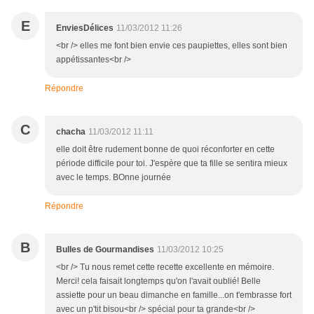
E
EnviesDélices
11/03/2012 11:26
<br /> elles me font bien envie ces paupiettes, elles sont bien
appétissantes<br />
Répondre
C
chacha
11/03/2012 11:11
elle doit être rudement bonne de quoi réconforter en cette
période difficile pour toi. J'espère que ta fille se sentira mieux
avec le temps. BOnne journée
Répondre
B
Bulles de Gourmandises
11/03/2012 10:25
<br /> Tu nous remet cette recette excellente en mémoire.
Merci! cela faisait longtemps qu'on l'avait oublié! Belle
assiette pour un beau dimanche en famille...on t'embrasse fort
avec un p'tit bisou<br /> spécial pour ta grande<br />