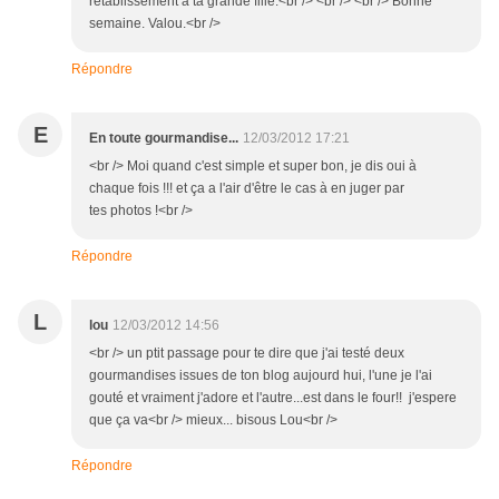
rétablissement à ta grande fille.<br /> <br /> <br /> Bonne
semaine. Valou.<br />
Répondre
E
En toute gourmandise...
12/03/2012 17:21
<br /> Moi quand c'est simple et super bon, je dis oui à
chaque fois !!! et ça a l'air d'être le cas à en juger par
tes photos !<br />
Répondre
L
lou
12/03/2012 14:56
<br /> un ptit passage pour te dire que j'ai testé deux
gourmandises issues de ton blog aujourd hui, l'une je l'ai
gouté et vraiment j'adore et l'autre...est dans le four!! j'espere
que ça va<br /> mieux... bisous Lou<br />
Répondre