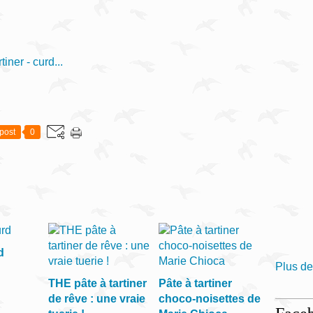
tiner - curd...
post
0
d
Plus de
THE pâte à tartiner
Pâte à tartiner
de rêve : une vraie
choco-noisettes de