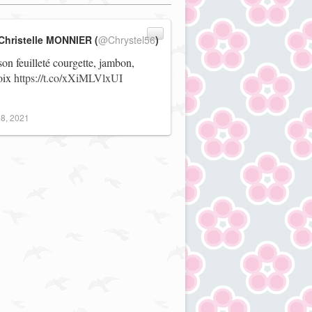
Christelle MONNIER (
@Chrystel56
)
on feuilleté courgette, jambon,
noix
https://t.co/xXiMLVlxUI
8, 2021