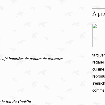
À pr
tardive
à café bombées de poudre de noisettes.
régaler
cuisine
reprodu
s'enrich
commen
 le bol du Cook'in.