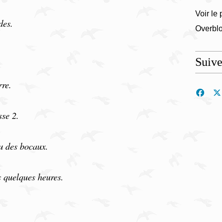
Voir le 
des.
Overbl
Suiv
rre.
se 2.
ou des bocaux.
is quelques heures.