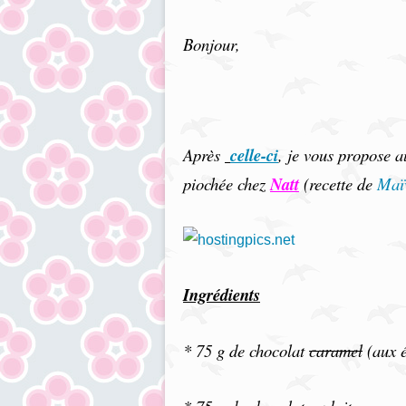
Bonjour,
Après
celle-ci
, je vous propose a
piochée chez
Natt
(recette de
Maï
Ingrédients
* 75 g de chocolat
caramel
(aux é