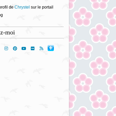
profil de
Chrystel
sur le portail
og
ez-moi