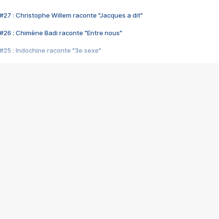
#27 : Christophe Willem raconte "Jacques a dit"
#26 : Chimène Badi raconte "Entre nous"
#25 : Indochine raconte "3e sexe"
#24 : Zaho raconte "C'est chelou"
#23 : Patrick Bruel raconte "Au café des délices"
#22 : Kyo raconte "Le chemin"
#21 : Nolwenn Leroy raconte "Cassé"
#20 : Patrick Hernandez raconte "Born to be alive"
#19 : Lorie raconte "Près de moi"
#18 : Michael Jones raconte "A nos actes manqués" (avec Jean-Jacque
#17 : Khaled raconte "Aïcha"
#16 : Corneille raconte "Parce qu'on vient de loin"