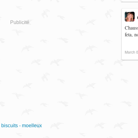
Publicité
Chauss
feta, 
March 0
- biscuits - moelleux