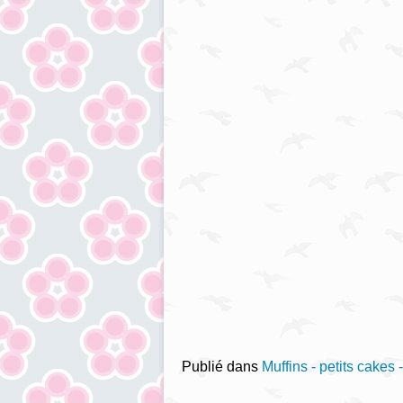
Publié dans
Muffins - petits cakes 