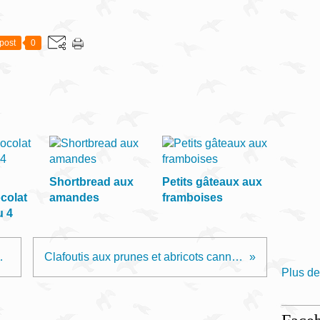
post
0
Shortbread aux
Petits gâteaux aux
colat
amandes
framboises
u 4
 et Chocolat
Clafoutis aux prunes et abricots cannelle - vanille
Plus de