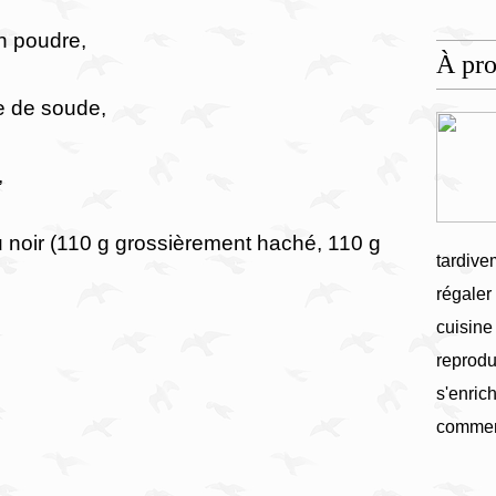
n poudre,
À pr
te de soude,
,
ou noir (110 g grossièrement haché, 110 g
tardive
régaler
cuisine
reprodu
s'enrich
commen