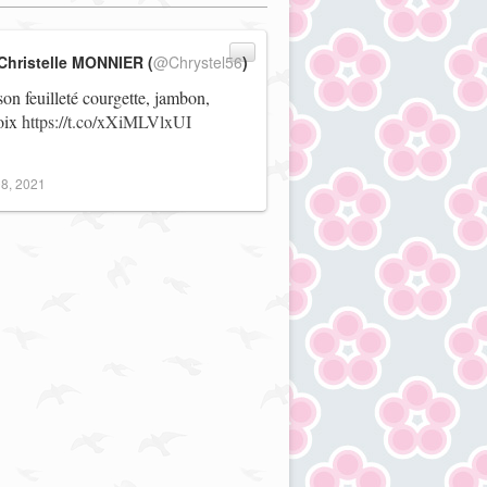
Christelle MONNIER (
@Chrystel56
)
on feuilleté courgette, jambon,
noix
https://t.co/xXiMLVlxUI
8, 2021