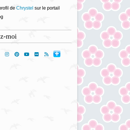
profil de
Chrystel
sur le portail
og
ez-moi