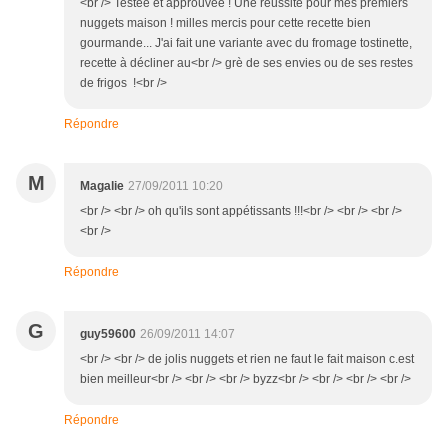
<br /> Testée et approuvée ! Une réussite pour mes premiers
nuggets maison ! milles mercis pour cette recette bien
gourmande... J'ai fait une variante avec du fromage tostinette,
recette à décliner au<br /> grè de ses envies ou de ses restes
de frigos !<br />
Répondre
M
Magalie
27/09/2011 10:20
<br /> <br /> oh qu'ils sont appétissants !!!<br /> <br /> <br />
<br />
Répondre
G
guy59600
26/09/2011 14:07
<br /> <br /> de jolis nuggets et rien ne faut le fait maison c.est
bien meilleur<br /> <br /> <br /> byzz<br /> <br /> <br /> <br />
Répondre