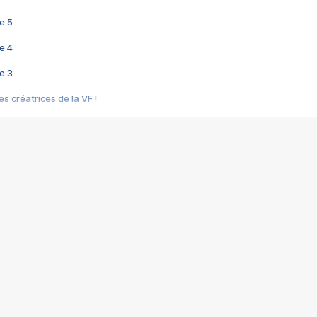
e 5
e 4
e 3
s créatrices de la VF !
e 2
e 1
e Mektoub My Love arrive enfin ! Rencontre avec Shaïn Boumedine et Sal
i : après Toni en famille
elle réalise le bouleversant Dites lui que je l'aime
ais ! Rencontre autour de Vie privée de Rebecca Zlotowski
 de Marguerite, Grave... Rencontre avec Ella Rumpf
 Les Rêveurs, un film intime sur la santé mentale