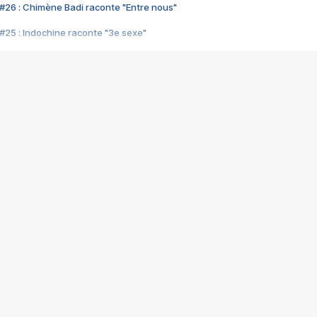
#26 : Chimène Badi raconte "Entre nous"
#25 : Indochine raconte "3e sexe"
#24 : Zaho raconte "C'est chelou"
#23 : Patrick Bruel raconte "Au café des délices"
#22 : Kyo raconte "Le chemin"
#21 : Nolwenn Leroy raconte "Cassé"
#20 : Patrick Hernandez raconte "Born to be alive"
#19 : Lorie raconte "Près de moi"
#18 : Michael Jones raconte "A nos actes manqués" (avec Jean-Jacque
#17 : Khaled raconte "Aïcha"
#16 : Corneille raconte "Parce qu'on vient de loin"
#15 : Indochine raconte "L'aventurier"
14 : Lorie raconte "Sur un air latino"