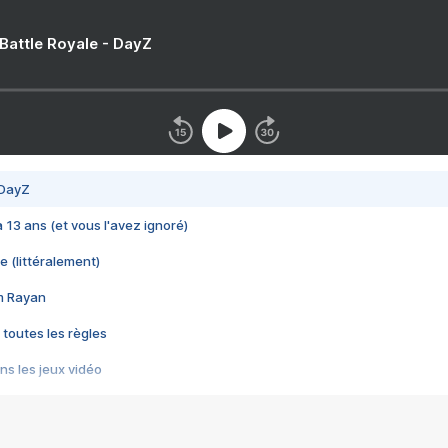
 Battle Royale - DayZ
 DayZ
 a 13 ans (et vous l'avez ignoré)
e (littéralement)
im Rayan
 toutes les règles
s les jeux vidéo
us choquant de Rockstar ? - Le scandale BULLY
e plus moche de Steam