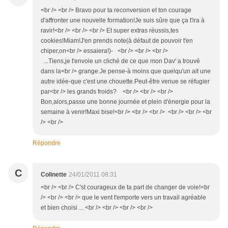
<br /> <br /> Bravo pour ta reconversion et ton courage
d'affronter une nouvelle formation!Je suis sûre que ça t'ira à
ravir!<br /> <br /> <br /> Et super extras réussis,tes
cookies!Miam!J'en prends note(à défaut de pouvoir t'en
chiper,on<br /> essaiera!)- <br /> <br /> <br />
...Tiens,je t'envoie un cliché de ce que mon Dav' a trouvé
dans la<br /> grange.Je pense-à moins que quelqu'un ait une
autre idée-que c'est une chouette.Peut-être venue se réfugier
par<br /> les grands froids? <br /> <br /> <br />
Bon,alors,passe une bonne journée et plein d'énergie pour la
semaine à venir!Maxi bise!<br /> <br /> <br /> <br /> <br /> <br
/> <br />
Répondre
C
Colinette
24/01/2011 08:31
<br /> <br /> C'st courageux de ta part de changer de voie!<br
/> <br /> <br /> que le vent t'emporte vers un travail agréable
et bien choisi ... <br /> <br /> <br /> <br />