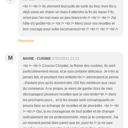
<br /> <br /> Ils viennent tout juste de sortir du four, mon fils a
déjà voulu en chiper un mais il attendra la fin du repas !! Ils
m'ont pas l'air mal mais un peu blancs<br /> <br /> <br /> J'ai
hâte d'y goûter<br /> <br /> <br /> Merci pour vos recettes et
bon courage pour votre reconversion<br /> <br /> <br /> <br />
Répondre
M
MARIE - CUISINE
27/01/2011 21:13
<br /> <br /> Coucou Chrystel, la Reine des cookies. Ils sont
particulièrement réussi, et je suis certaine délicieux. Je n'en ai
jamais fait, et pourtant mes enfants<br /> adoreraient je pense
; d'autant plus qu'ils doivent etre 100 fois meilleurs que ceux
du commerce. A ce propor, je viens de garder (lors de mes
découpages) plusieurs recettes que je vais tester<br /> dans
les prochains jours... et si les essais sont convainquants on
pourra faire un échange de recettes et de procédés <br /> <br
/> <br /> Oui, tu es courageuse de tout quitter et de changer
radicalement de vie professionnelle, mais je te comprend. J'ai
un moment pensé faire pareil que toi, puis<br /> je ne sais