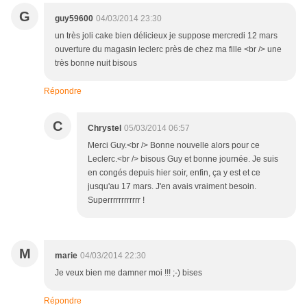
G
guy59600
04/03/2014 23:30
un très joli cake bien délicieux je suppose mercredi 12 mars
ouverture du magasin leclerc près de chez ma fille <br /> une
très bonne nuit bisous
Répondre
C
Chrystel
05/03/2014 06:57
Merci Guy.<br /> Bonne nouvelle alors pour ce
Leclerc.<br /> bisous Guy et bonne journée. Je suis
en congés depuis hier soir, enfin, ça y est et ce
jusqu'au 17 mars. J'en avais vraiment besoin.
Superrrrrrrrrrrr !
M
marie
04/03/2014 22:30
Je veux bien me damner moi !!! ;-) bises
Répondre