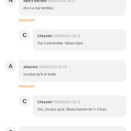
N
nani's kitchen
04/03/2014 16:27
rho il a l'air terrible !
Répondre
C
Chrystel
04/03/2014 18:11
Oui il est terrible ! Bises Nani
A
afaurore
04/03/2014 16:19
y'a plus qu'à le tester
Répondre
C
Chrystel
04/03/2014 18:11
Oui, y'a plus qu'à ! Bises Aurore<br /> Chrys