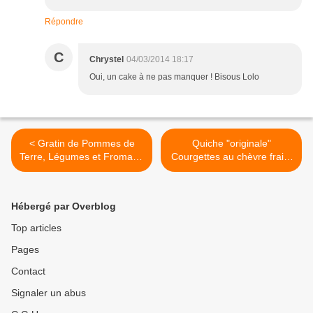
Répondre
C
Chrystel
04/03/2014 18:17
Oui, un cake à ne pas manquer ! Bisous Lolo
< Gratin de Pommes de
Quiche "originale"
Terre, Légumes et Fromage
Courgettes au chèvre frais,
à raclette
chiffonnade de bacon,
mozzarella >
Hébergé par Overblog
Top articles
Pages
Contact
Signaler un abus