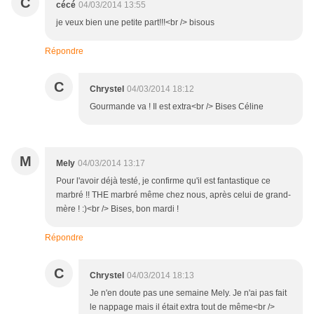
C
cécé
04/03/2014 13:55
je veux bien une petite part!!!<br /> bisous
Répondre
C
Chrystel
04/03/2014 18:12
Gourmande va ! Il est extra<br /> Bises Céline
M
Mely
04/03/2014 13:17
Pour l'avoir déjà testé, je confirme qu'il est fantastique ce
marbré !! THE marbré même chez nous, après celui de grand-
mère ! :)<br /> Bises, bon mardi !
Répondre
C
Chrystel
04/03/2014 18:13
Je n'en doute pas une semaine Mely. Je n'ai pas fait
le nappage mais il était extra tout de même<br />