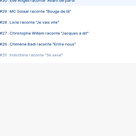
#30 : Eve Angeli raconte "Avant de partir"
#29 : MC Solaar raconte "Bouge de là"
28 : Lorie raconte "Je vais vite"
#27 : Christophe Willem raconte "Jacques a dit"
#26 : Chimène Badi raconte "Entre nous"
#25 : Indochine raconte "3e sexe"
#24 : Zaho raconte "C'est chelou"
#23 : Patrick Bruel raconte "Au café des délices"
#22 : Kyo raconte "Le chemin"
#21 : Nolwenn Leroy raconte "Cassé"
#20 : Patrick Hernandez raconte "Born to be alive"
#19 : Lorie raconte "Près de moi"
#18 : Michael Jones raconte "A nos actes manqués" (avec Jean-Jacque