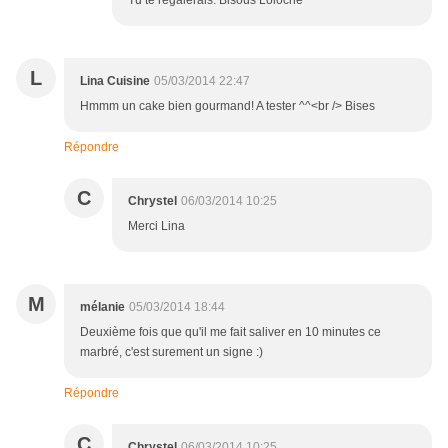
Tu te régalerais. Bisous Loloche
L
Lina Cuisine
05/03/2014 22:47
Hmmm un cake bien gourmand! A tester ^^<br /> Bises
Répondre
C
Chrystel
06/03/2014 10:25
Merci Lina
M
mélanie
05/03/2014 18:44
Deuxième fois que qu'il me fait saliver en 10 minutes ce
marbré, c'est surement un signe :)
Répondre
C
Chrystel
06/03/2014 10:25