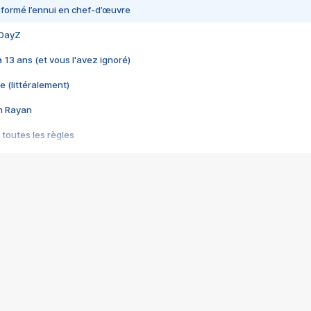
nsformé l’ennui en chef-d’œuvre
 DayZ
 a 13 ans (et vous l'avez ignoré)
e (littéralement)
im Rayan
 toutes les règles
s les jeux vidéo
us choquant de Rockstar ? - Le scandale BULLY
e plus moche de Steam
du RÊVE tourne au CAUCHEMAR
pendant 8 heures
it… à tort
umiliés par un jeu vidéo