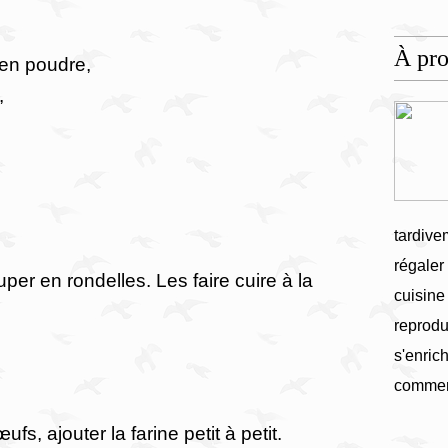
À pr
 en poudre,
,
tardive
régaler
uper en rondelles. Les faire cuire à la
cuisine
reprodu
s'enrich
commen
fs, ajouter la farine petit à petit.