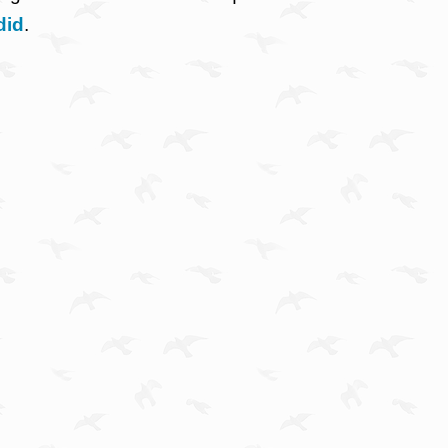
did
.