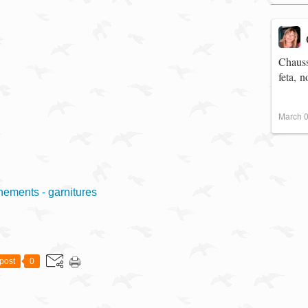
Chauss
feta, 
March 0
ments - garnitures
post
0