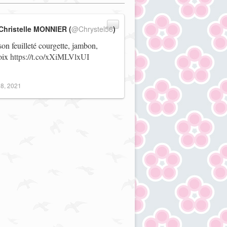
Christelle MONNIER (
@Chrystel56
)
on feuilleté courgette, jambon,
noix
https://t.co/xXiMLVlxUI
8, 2021