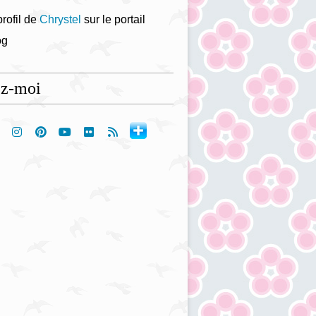
profil de
Chrystel
sur le portail
og
ez-moi