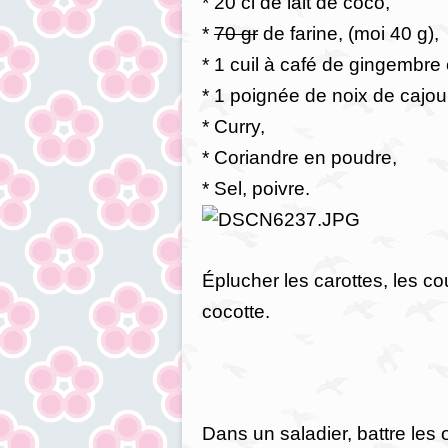
* 20 cl de lait de coco,
*
70 gr
de farine, (moi 40 g),
* 1 cuil à café de gingembre
* 1 poignée de noix de cajou
* Curry,
* Coriandre en poudre,
* Sel, poivre.
Éplucher les carottes, les co
cocotte.
Dans un saladier, battre les œu