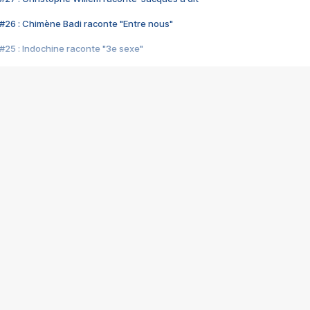
#26 : Chimène Badi raconte "Entre nous"
#25 : Indochine raconte "3e sexe"
#24 : Zaho raconte "C'est chelou"
#23 : Patrick Bruel raconte "Au café des délices"
#22 : Kyo raconte "Le chemin"
#21 : Nolwenn Leroy raconte "Cassé"
#20 : Patrick Hernandez raconte "Born to be alive"
#19 : Lorie raconte "Près de moi"
#18 : Michael Jones raconte "A nos actes manqués" (avec Jean-Jacque
#17 : Khaled raconte "Aïcha"
#16 : Corneille raconte "Parce qu'on vient de loin"
#15 : Indochine raconte "L'aventurier"