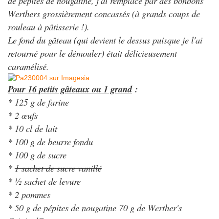
de pépites de nougatine, j'ai remplacé par des bonbons
Werthers grossièrement concassés (à grands coups de
rouleau à pâtisserie !).
Le fond du gâteau (qui devient le dessus puisque je l'ai
retourné pour le démouler) était délicieusement
caramélisé.
Pour 16 petits gâteaux ou 1 grand
:
* 125 g de farine
* 2 œufs
* 10 cl de lait
* 100 g de beurre fondu
* 100 g de sucre
*
1 sachet de sucre vanillé
* ½ sachet de levure
* 2 pommes
*
50 g de pépites de nougatine
70 g de Werther's