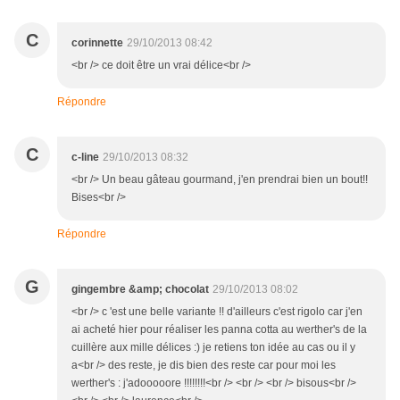
C
corinnette
29/10/2013 08:42
<br /> ce doit être un vrai délice<br />
Répondre
C
c-line
29/10/2013 08:32
<br /> Un beau gâteau gourmand, j'en prendrai bien un bout!!
Bises<br />
Répondre
G
gingembre &amp; chocolat
29/10/2013 08:02
<br /> c 'est une belle variante !! d'ailleurs c'est rigolo car j'en
ai acheté hier pour réaliser les panna cotta au werther's de la
cuillère aux mille délices :) je retiens ton idée au cas ou il y
a<br /> des reste, je dis bien des reste car pour moi les
werther's : j'adooooore !!!!!!!!<br /> <br /> <br /> bisous<br />