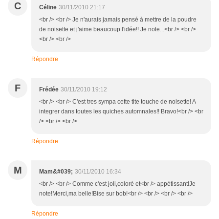
C
Céline
30/11/2010 21:17
<br /> <br /> Je n'aurais jamais pensé à mettre de la poudre
de noisette et j'aime beaucoup l'idée!! Je note...<br /> <br />
<br /> <br />
Répondre
F
Frédée
30/11/2010 19:12
<br /> <br /> C'est tres sympa cette tite touche de noisette! A
integrer dans toutes les quiches automnales!! Bravo!<br /> <br
/> <br /> <br />
Répondre
M
Mam&#039;
30/11/2010 16:34
<br /> <br /> Comme c'est joli,coloré et<br /> appétissant!Je
note!Merci,ma belle!Bise sur bob!<br /> <br /> <br /> <br />
Répondre