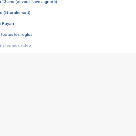
 a 13 ans (et vous l'avez ignoré)
e (littéralement)
im Rayan
 toutes les règles
s les jeux vidéo
us choquant de Rockstar ? - Le scandale BULLY
e plus moche de Steam
du RÊVE tourne au CAUCHEMAR
pendant 8 heures
it… à tort
umiliés par un jeu vidéo
ire - Final Fantasy 8
ti un empire - Age of Empires