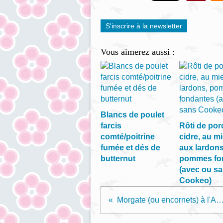
S'inscrire à la newsletter
Vous aimerez aussi :
Blancs de poulet
farcis
Rôti de por
comté/poitrine
cidre, au mi
fumée et dés de
aux lardons
butternut
pommes fo
(avec ou s
Cookeo)
Morgate (ou encornets) à l'Armori