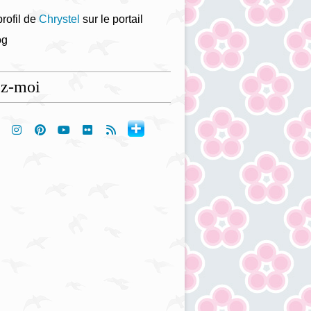
profil de
Chrystel
sur le portail
og
ez-moi