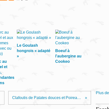
Le Goulash
hongrois « adapté
Boeuf à
»
l'aubergine au
c au
Cookeo
el et
,
ndantes
ans
Plus de
caine
Clafoutis de Patates douces et Poireaux à la Ricotta