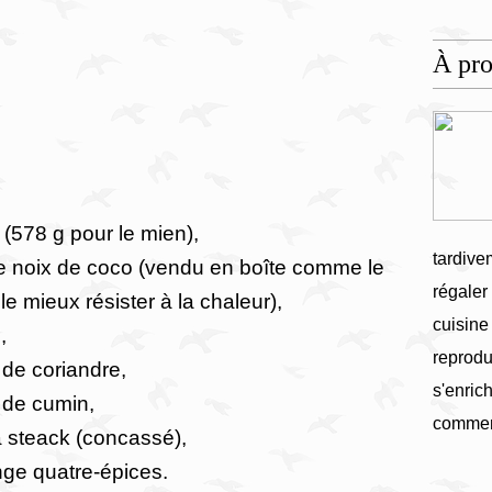
À pr
 (578 g pour le mien),
tardive
t de noix de coco (vendu en boîte comme le
régaler
le mieux résister à la chaleur),
cuisine
,
reprodu
s de coriandre,
s'enrich
s de cumin,
commen
 à steack (concassé),
nge quatre-épices.