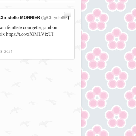
Christelle MONNIER (
@Chrystel56
)
on feuilleté courgette, jambon,
noix
https://t.co/xXiMLVlxUI
8, 2021