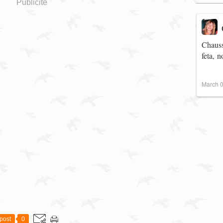
Publicité
Chauss
feta, 
March 0
post
0