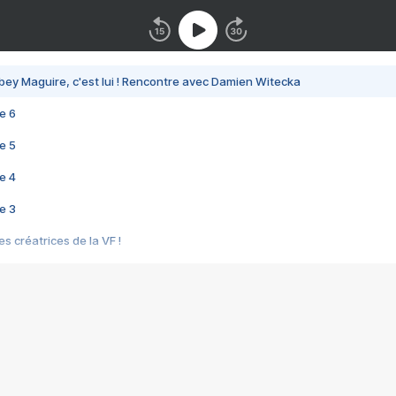
bey Maguire, c'est lui ! Rencontre avec Damien Witecka
e 6
e 5
e 4
e 3
s créatrices de la VF !
e 2
e 1
e Mektoub My Love arrive enfin ! Rencontre avec Shaïn Boumedine et Sal
i : après Toni en famille