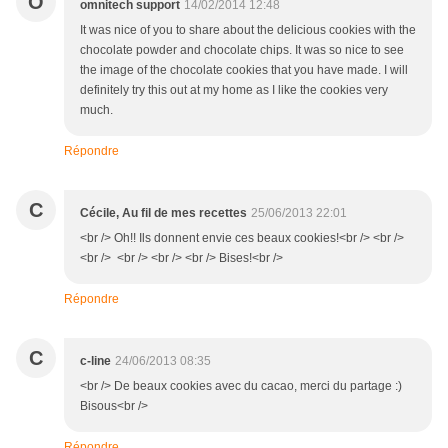
O
omnitech support
14/02/2014 12:48
It was nice of you to share about the delicious cookies with the
chocolate powder and chocolate chips. It was so nice to see
the image of the chocolate cookies that you have made. I will
definitely try this out at my home as I like the cookies very
much.
Répondre
C
Cécile, Au fil de mes recettes
25/06/2013 22:01
<br /> Oh!! Ils donnent envie ces beaux cookies!<br /> <br />
<br /> <br /> <br /> <br /> Bises!<br />
Répondre
C
c-line
24/06/2013 08:35
<br /> De beaux cookies avec du cacao, merci du partage :)
Bisous<br />
Répondre