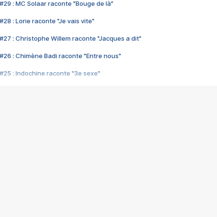
#29 : MC Solaar raconte "Bouge de là"
28 : Lorie raconte "Je vais vite"
#27 : Christophe Willem raconte "Jacques a dit"
#26 : Chimène Badi raconte "Entre nous"
#25 : Indochine raconte "3e sexe"
#24 : Zaho raconte "C'est chelou"
#23 : Patrick Bruel raconte "Au café des délices"
#22 : Kyo raconte "Le chemin"
#21 : Nolwenn Leroy raconte "Cassé"
#20 : Patrick Hernandez raconte "Born to be alive"
#19 : Lorie raconte "Près de moi"
#18 : Michael Jones raconte "A nos actes manqués" (avec Jean-Jacque
#17 : Khaled raconte "Aïcha"