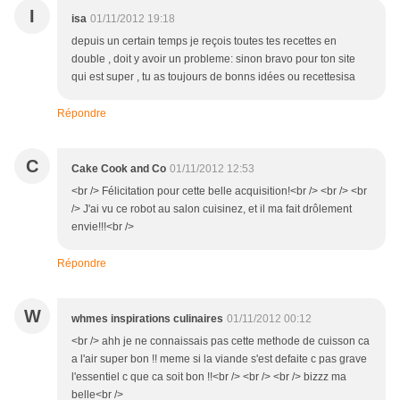
I
isa
01/11/2012 19:18
depuis un certain temps je reçois toutes tes recettes en
double , doit y avoir un probleme: sinon bravo pour ton site
qui est super , tu as toujours de bonns idées ou recettesisa
Répondre
C
Cake Cook and Co
01/11/2012 12:53
<br /> Félicitation pour cette belle acquisition!<br /> <br /> <br
/> J'ai vu ce robot au salon cuisinez, et il ma fait drôlement
envie!!!<br />
Répondre
W
whmes inspirations culinaires
01/11/2012 00:12
<br /> ahh je ne connaissais pas cette methode de cuisson ca
a l'air super bon !! meme si la viande s'est defaite c pas grave
l'essentiel c que ca soit bon !!<br /> <br /> <br /> bizzz ma
belle<br />