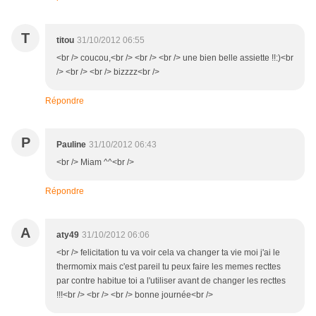
T
titou
31/10/2012 06:55
<br /> coucou,<br /> <br /> <br /> une bien belle assiette !!:)<br
/> <br /> <br /> bizzzz<br />
Répondre
P
Pauline
31/10/2012 06:43
<br /> Miam ^^<br />
Répondre
A
aty49
31/10/2012 06:06
<br /> felicitation tu va voir cela va changer ta vie moi j'ai le
thermomix mais c'est pareil tu peux faire les memes recttes
par contre habitue toi a l'utiliser avant de changer les recttes
!!!<br /> <br /> <br /> bonne journée<br />