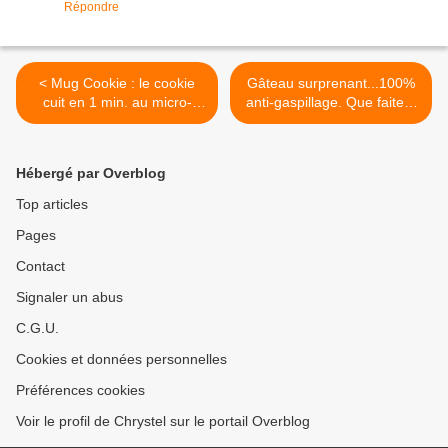
Répondre
< Mug Cookie : le cookie
Gâteau surprenant...100%
cuit en 1 min. au micro-
anti-gaspillage. Que faites-
ondes...une vraie "tuerie"
vous de vos peaux de
bananes ? >
Hébergé par Overblog
Top articles
Pages
Contact
Signaler un abus
C.G.U.
Cookies et données personnelles
Préférences cookies
Voir le profil de Chrystel sur le portail Overblog