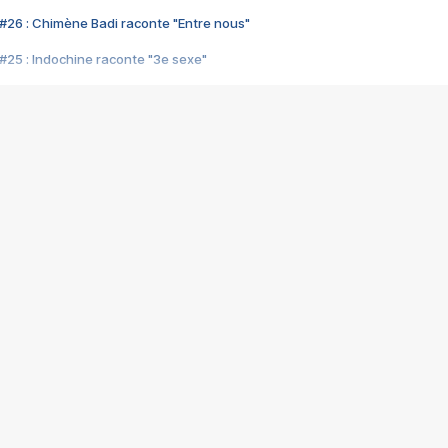
#26 : Chimène Badi raconte "Entre nous"
#25 : Indochine raconte "3e sexe"
#24 : Zaho raconte "C'est chelou"
#23 : Patrick Bruel raconte "Au café des délices"
#22 : Kyo raconte "Le chemin"
#21 : Nolwenn Leroy raconte "Cassé"
#20 : Patrick Hernandez raconte "Born to be alive"
#19 : Lorie raconte "Près de moi"
#18 : Michael Jones raconte "A nos actes manqués" (avec Jean-Jacque
#17 : Khaled raconte "Aïcha"
#16 : Corneille raconte "Parce qu'on vient de loin"
#15 : Indochine raconte "L'aventurier"