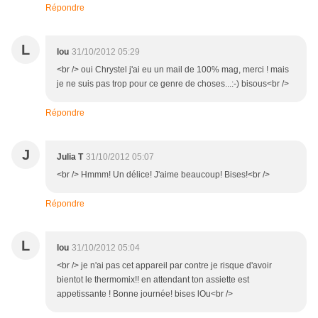
Répondre
L
lou
31/10/2012 05:29
<br /> oui Chrystel j'ai eu un mail de 100% mag, merci ! mais
je ne suis pas trop pour ce genre de choses...:-) bisous<br />
Répondre
J
Julia T
31/10/2012 05:07
<br /> Hmmm! Un délice! J'aime beaucoup! Bises!<br />
Répondre
L
lou
31/10/2012 05:04
<br /> je n'ai pas cet appareil par contre je risque d'avoir
bientot le thermomix!! en attendant ton assiette est
appetissante ! Bonne journée! bises lOu<br />