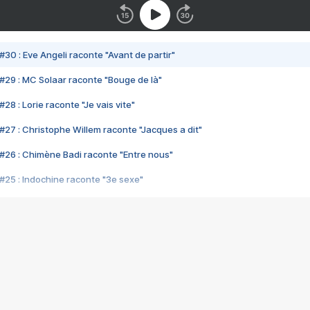
#30 : Eve Angeli raconte "Avant de partir"
#29 : MC Solaar raconte "Bouge de là"
28 : Lorie raconte "Je vais vite"
#27 : Christophe Willem raconte "Jacques a dit"
#26 : Chimène Badi raconte "Entre nous"
#25 : Indochine raconte "3e sexe"
#24 : Zaho raconte "C'est chelou"
#23 : Patrick Bruel raconte "Au café des délices"
#22 : Kyo raconte "Le chemin"
#21 : Nolwenn Leroy raconte "Cassé"
#20 : Patrick Hernandez raconte "Born to be alive"