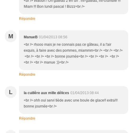
<br /> Waouh ! Un gâteau 2 en un : mi-gâteau, mi-crumble !!!
Miam !!! Bon lundi pascal ! Bizzz<br />
Répondre
M
ManueB
01/04/2013 08:56
<br /> rhooo mais je ne connais pas ce gâteau, il a l'air
exquis, à faire avec des pommes, miammm<br /> <br /> <br />
<br /> <br /> <br /> bonne journée<br /> <br /> <br /> <br />
<br /> <br /> manue :))<br />
Répondre
L
la cuillère aux mille délices
01/04/2013 08:44
<br /> ohh oui servi tiède avec une boule de glace!! extra!!!
bonne journée<br />
Répondre