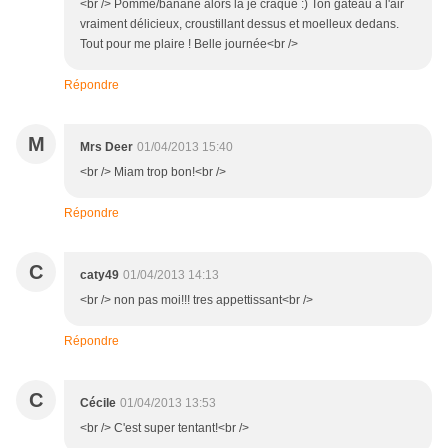
<br /> Pomme/banane alors là je craque :) Ton gâteau a l'air
vraiment délicieux, croustillant dessus et moelleux dedans.
Tout pour me plaire ! Belle journée<br />
Répondre
M
Mrs Deer
01/04/2013 15:40
<br /> Miam trop bon!<br />
Répondre
C
caty49
01/04/2013 14:13
<br /> non pas moi!!! tres appettissant<br />
Répondre
C
Cécile
01/04/2013 13:53
<br /> C'est super tentant!<br />