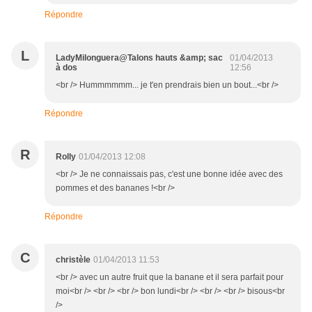
Répondre
L
LadyMilonguera@Talons hauts &amp; sac
01/04/2013
à dos
12:56
<br /> Hummmmmm... je t'en prendrais bien un bout...<br />
Répondre
R
Rolly
01/04/2013 12:08
<br /> Je ne connaissais pas, c'est une bonne idée avec des
pommes et des bananes !<br />
Répondre
C
christèle
01/04/2013 11:53
<br /> avec un autre fruit que la banane et il sera parfait pour
moi<br /> <br /> <br /> bon lundi<br /> <br /> <br /> bisous<br
/>