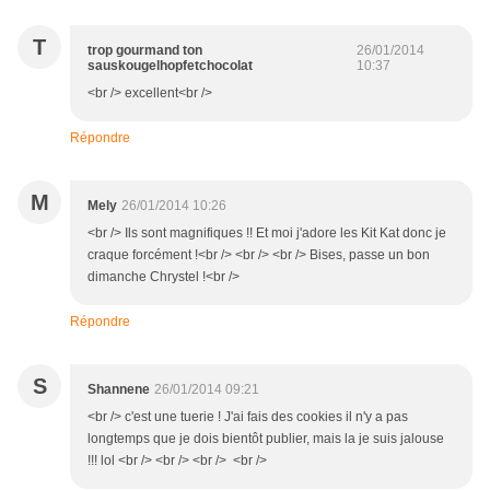
T
trop gourmand ton
26/01/2014
sauskougelhopfetchocolat
10:37
<br /> excellent<br />
Répondre
M
Mely
26/01/2014 10:26
<br /> Ils sont magnifiques !! Et moi j'adore les Kit Kat donc je
craque forcément !<br /> <br /> <br /> Bises, passe un bon
dimanche Chrystel !<br />
Répondre
S
Shannene
26/01/2014 09:21
<br /> c'est une tuerie ! J'ai fais des cookies il n'y a pas
longtemps que je dois bientôt publier, mais la je suis jalouse
!!! lol <br /> <br /> <br /> <br />