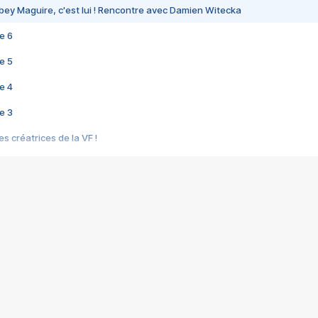
bey Maguire, c'est lui ! Rencontre avec Damien Witecka
e 6
e 5
e 4
e 3
s créatrices de la VF !
e 2
e 1
e Mektoub My Love arrive enfin ! Rencontre avec Shaïn Boumedine et Sal
i : après Toni en famille
elle réalise le bouleversant Dites lui que je l'aime
ais ! Rencontre autour de Vie privée de Rebecca Zlotowski
 de Marguerite, Grave... Rencontre avec Ella Rumpf