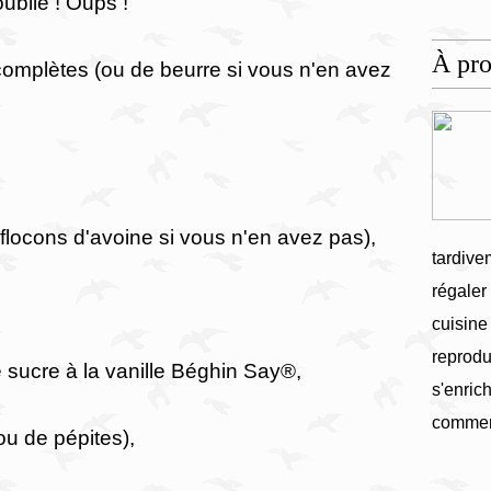
i oublié ! Oups !
À pr
omplètes (ou de beurre si vous n'en avez
 flocons d'avoine si vous n'en avez pas),
tardive
régaler
cuisine
reprodu
e sucre à la vanille Béghin Say®,
s'enrich
commen
ou de pépites),