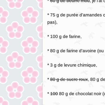
*
60 g de beurre mou
, je l'a
* 75 g de purée d'amandes c
pas),
* 100 g de farine,
* 80 g de farine d'avoine (ou
* 3 g de levure chimique,
*
80 g de sucre roux
, 80 g d
*
100
80 g de chocolat noir (