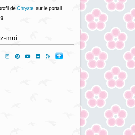
profil de
Chrystel
sur le portail
og
ez-moi