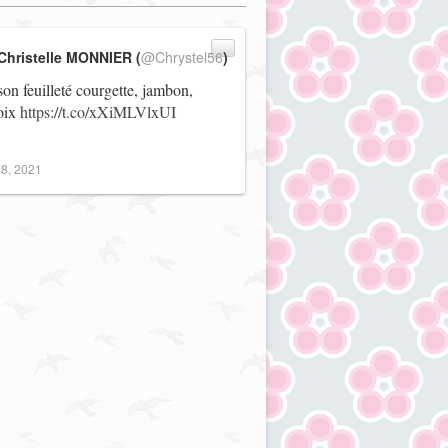
Christelle MONNIER (
@Chrystel56
)
on feuilleté courgette, jambon,
noix
https://t.co/xXiMLVlxUI
8, 2021