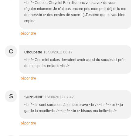
<br /> Coucou Chrystel Ben dis donc vous avez du vous
régaler miammm Je n'ai pas encore pris mon petit déj et tu me
donnes<br /> des envies de sucre :-) J'espère que tu vas bien
copine
Répondre
C
Choupette
16/08/2012 08:17
<br /> Ces mini cakes devraient avoir aussi du succès ici prés
de mes petits enfants.<br />
Répondre
S
SUNSHINE
16/08/2012 07:42
<br /> ils sont surement à tomber,bravo <br /> <br /> <br /> je
garde ta recette<br /> <br /> <br /> bisous ma belle<br />
Répondre