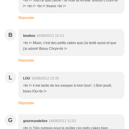
<br /> Tout ce que j'aime ! Je note ta recette. Bisous Chrys<br
/> <br /> <br /> Imane.<br />
Répondre
B
boubou
16/08/2012 16:23
<br /> Miam, c'est des petits cakes que j'ai testé aussi et que
j'ai adoré! Bisou Chrys<br />
Répondre
L
LOU
16/08/2012 15:35
<br /> il me tarde de les essayer à mon tour! :-) Bon jeudi,
bises lOu<br />
Répondre
G
gourmandelise
16/08/2012 11:03
<br /> Très sympas pour le goûter ces petis cakes bien