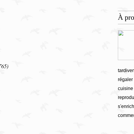
À pr
T65)
tardive
régaler
cuisine
reprodu
s'enrich
commen