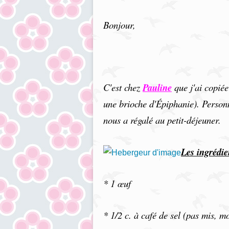
Bonjour,
C'est chez
Pauline
que j'ai copiée 
une brioche d'Épiphanie). Personn
nous a régalé au petit-déjeuner.
Les ingrédie
*
1 œuf
*
1/2 c. à café de sel (pas mis, m