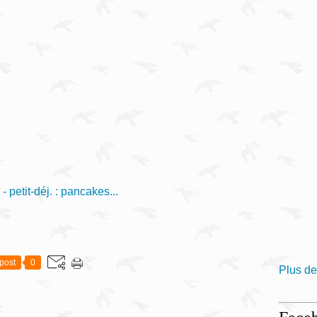
- petit-déj. : pancakes...
post
0
Plus de