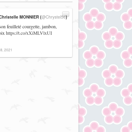
Christelle MONNIER (
@Chrystel56
)
on feuilleté courgette, jambon,
noix
https://t.co/xXiMLVlxUI
8, 2021