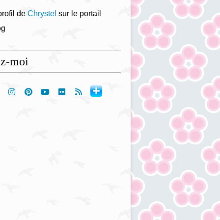
profil de
Chrystel
sur le portail
og
ez-moi