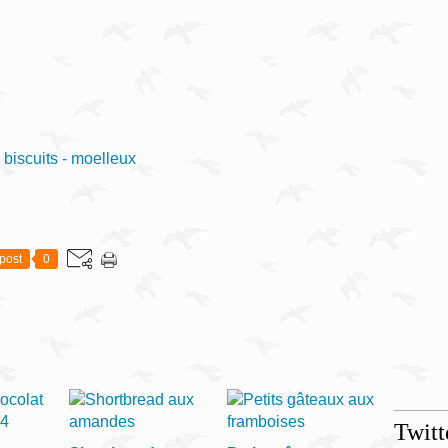
- biscuits - moelleux
post
0
Twitt