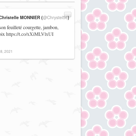
Christelle MONNIER (
@Chrystel56
)
on feuilleté courgette, jambon,
noix
https://t.co/xXiMLVlxUI
8, 2021