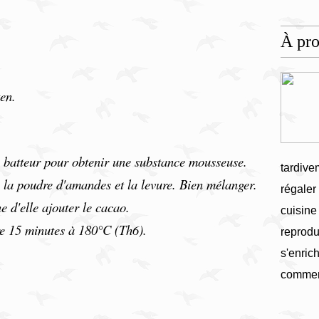
À pr
en.
u batteur pour obtenir une substance mousseuse.
tardive
, la poudre d'amandes et la levure. Bien mélanger.
régaler
e d'elle ajouter le cacao.
cuisine
re 15 minutes à 180°C (Th6).
reprodu
s'enrich
commen