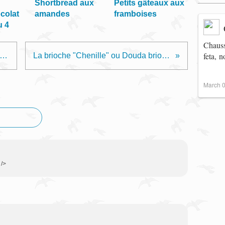
Shortbread aux
Petits gâteaux aux
colat
amandes
framboises
u 4
Chauss
feta, 
e à tartiner aux Carambars et Purée de noisettes
La brioche "Chenille" ou Douda briochée + Mises à l'honneur
March 0
 />