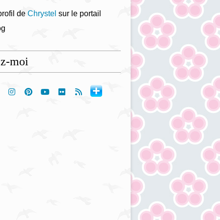
profil de
Chrystel
sur le portail
og
ez-moi