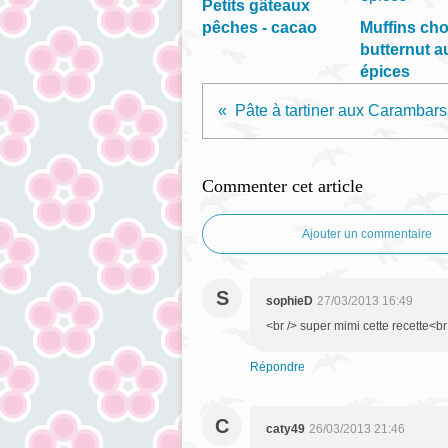
Petits gâteaux
pêches - cacao
Muffins cho
butternut a
épices
Pât
Commenter cet article
Ajouter un commentaire
S
sophieD
27/03/2013 16:49
<br /> super mimi cette recette<br
Répondre
C
caty49
26/03/2013 21:46