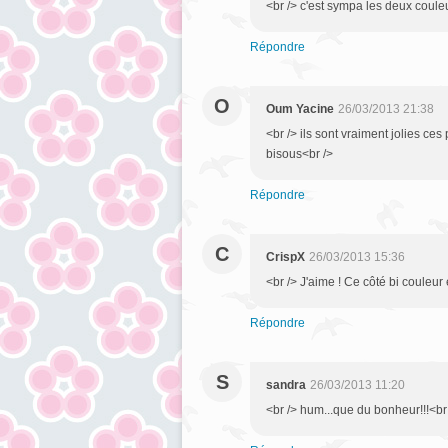
<br /> c'est sympa les deux couleu
Répondre
O
Oum Yacine
26/03/2013 21:38
<br /> ils sont vraiment jolies ces
bisous<br />
Répondre
C
CrispX
26/03/2013 15:36
<br /> J'aime ! Ce côté bi couleur 
Répondre
S
sandra
26/03/2013 11:20
<br /> hum...que du bonheur!!!<br